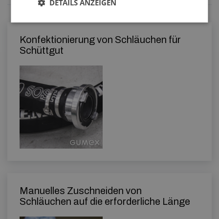
DETAILS ANZEIGEN
Konfektionierung von Schläuchen für
Schüttgut
Manuelles Zuschneiden von
Schläuchen auf die erforderliche Länge