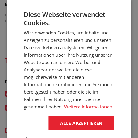
Erfüllt die Normen:
Diese Webseite verwendet
Schlauchseele-Abriebfestigkeit gemäß ISO 4649:2014
Maßtoleranzen gemäß ČSN EN ISO 1307 TYP A
Cookies.
Wir verwenden Cookies, um Inhalte und
Anzeigen zu personalisieren und unseren
Datenverkehr zu analysieren. Wir geben
Informationen über Ihre Nutzung unserer
Technische Dokumentation
Website auch an unsere Werbe- und
Analysepartner weiter, die diese
möglicherweise mit anderen
Dateien zum Herunterladen
Informationen kombinieren, die Sie ihnen
bereitgestellt haben oder die sie im
SOSH - Tlaková hadice pro plnění a vyprazdňování
Rahmen Ihrer Nutzung ihrer Dienste
zásobníků - katalogový list v EN - kód: 00094xxx
gesammelt haben.
Weitere Informationen
Rozměrové tolerance Semperflex
ALLE AKZEPTIEREN
Dienstleistungen