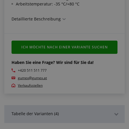
Arbeitstemperatur: -35 °C/+80 °C
Erfüllt die Normen:
Detaillierte Beschreibung
Schlauchseele-Abriebfestigkeit gemäß ISO
4649:2014
Maßtoleranzen gemäß ČSN EN ISO 1307 TYP A
ICH MÖCHTE NACH EINER VARIANTE SUCHEN
Haben Sie eine Frage? Wir sind für Sie da!
+420 511 511 777
gumex@gumex.at
Verkaufsstellen
Tabelle der Varianten (4)