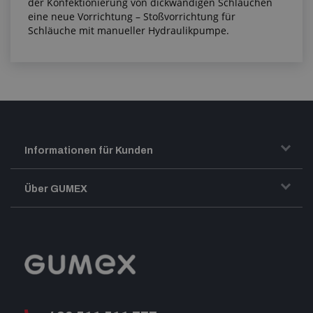
der Konfektionierung von dickwandigen Schläuchen
eine neue Vorrichtung – Stoßvorrichtung für
Schläuche mit manueller Hydraulikpumpe.
Informationen für Kunden
Transport und Warenversand
Über GUMEX
Geschäftsbedingungen
-Impressum-
Reklamation
GUMEX stellt sich vor
MwSt-Rechnungsstellung
ISO-Zertifizierung