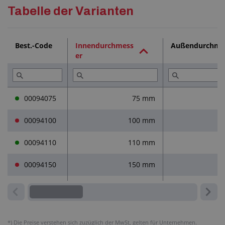
Detaillierte Beschreibung
Tabelle der Varianten
Technische Dokumentation (2)
Best.-Code
Innendurchmess
Außendurchme
er
Dienstleistungen (2)
Lesen Sie (1)
00094075
75 mm
00094100
100 mm
1
00094110
110 mm
1
00094150
150 mm
1
*)
Die Preise verstehen sich zuzüglich der MwSt, gelten für Unternehmen.