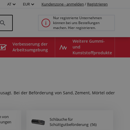
AT
EUR
Kundenzone - anmelden
/
Registrieren
Nur registrierte Unternehmen
können bei uns Bestellungen
machen. Hier registrieren.
Weitere Gummi-
Verbesserung der
und
Arbeitsumgebung
Kunststoffprodukte
zusagt. Bei der Beförderung von Sand, Zement, Mörtel oder
n von
Schläuche für
chungen
Schüttgutbeförderung
(56)