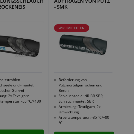
HLUNGSSCHLAUCH
AUFTRAGEN VON PUTZ
ROCKENEIS
- SMK
WIR EMPFEHLEN
neisstrahlen
Beförderung von
chseele und -mantel:
Putzmörtelgemischen und
tischer Gummi
Beton
ung: 2x Textilgarn
Schlauchseele: NR-BR-SBR,
stemperatur: -55 °C/+130
Schlauchmantel: SBR
Armierung: Textilgarn, 2x
Umwicklung
Arbeitstemperatur: -35 °C/+80
°C