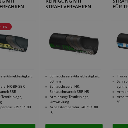
NG MIT
REINIGUNG MIT
STRA
ERFAHREN
STRAHLVERFAHREN
FÜR T
HLEN
ele-Abriebfestigkeit:
Schlauchseele-Abriebfestigkeit:
Trocke
3
50 mm
Schlau
ele: NR-BR-SBR,
Schlauchseele: NR,
synthe
antel: SBR
Schlauchmantel: SBR-NR
Armier
 Textileinlage,
Armierung: Textileinlage,
Arbeit
ng
Umwicklung
°C
peratur: -35 °C/+80
Arbeitstemperatur: -40 °C/+80
°C