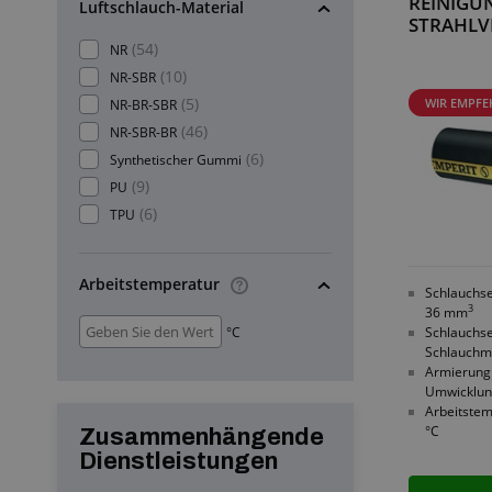
REINIGU
Luftschlauch-Material
STRAHLV
(54)
NR
(10)
NR-SBR
(5)
WIR EMPFE
NR-BR-SBR
(46)
NR-SBR-BR
(6)
Synthetischer Gummi
(9)
PU
(6)
TPU
Arbeitstemperatur
Schlauchse
3
36 mm
°C
Schlauchse
Schlauchm
Armierung:
Umwicklu
Arbeitstem
°C
Zusammenhängende
Dienstleistungen