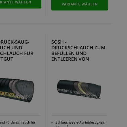
RIANTE WÄHLEN
VARIANTE WÄHLEN
 DRUCK-SAUG-
SOSH -
AUCH UND
DRUCKSCHLAUCH ZUM
CHLAUCH FÜR
BEFÜLLEN UND
TTGUT
ENTLEEREN VON
BEHÄLTERN
und Förderschlauch für
Schlauchseele-Abriebfestigkeit:
3