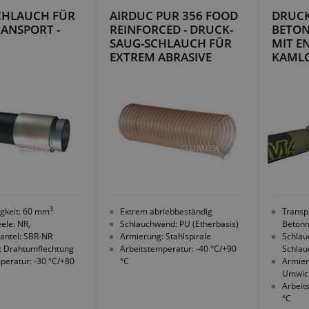
CHLAUCH FÜR
AIRDUC PUR 356 FOOD
DRUC
ANSPORT -
REINFORCED - DRUCK-
BETO
SAUG-SCHLAUCH FÜR
MIT E
EXTREM ABRASIVE
KAMLO
STOFFE
3
igkeit: 60 mm
Extrem abriebbeständig
Transp
ele: NR,
Schlauchwand: PU (Etherbasis)
Beton
antel: SBR-NR
Armierung: Stahlspirale
Schlau
: Drahtumflechtung
Arbeitstemperatur: -40 °C/+90
Schlau
peratur: -30 °C/+80
°C
Armier
Umwic
Arbeit
°C