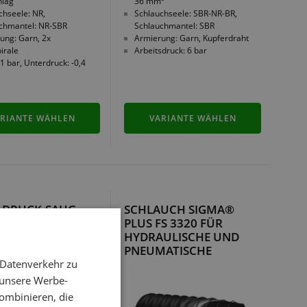
hlag
36 mm
chseele: NR,
Schlauchseele: SBR-NR-BR,
chmantel: NR-SBR
Schlauchmantel: SBR
ung: Garn, 2x
Armierung: Garn, Kupferdraht
irale
Arbeitsdruck: 6 bar
1 bar, Unterdruck: -0,4
RIANTE WÄHLEN
VARIANTE WÄHLEN
- DRUCK-SAUG-
SCHLAUCH SIGMA®
UCH FÜR
PLUS FS 3320 FÜR
TTGUT
HYDRAULISCHE UND
PNEUMATISCHE
BEFÖRDERUNG
 Datenverkehr zu
 unsere Werbe-
ombinieren, die