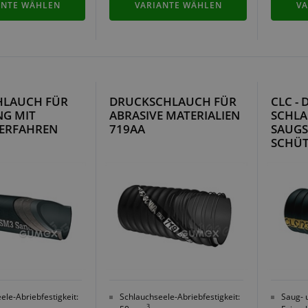
ANTE WÄHLEN
VARIANTE WÄHLEN
VA
CHLAUCH FÜR
DRUCKSCHLAUCH FÜR
CLC -
NG MIT
ABRASIVE MATERIALIEN
SCHL
ERFAHREN
719AA
SAUGS
SCHÜ
ele-Abriebfestigkeit:
Schlauchseele-Abriebfestigkeit:
Saug- 
3