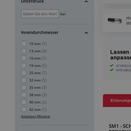
Unterdruck
bar
Ho
(6
Innendurchmesser
(1)
10 mm
(4)
13 mm
Lassen 
anpass
(1)
16 mm
(5)
19 mm
SCHNELL
WIR MEL
(7)
25 mm
(5)
32 mm
(3)
35 mm
(3)
38 mm
Bildanzeig
(2)
40 mm
(1)
42 mm
Anzeigen Weitere
SM1 - S