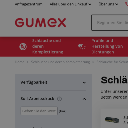
Anfragezentrum
Alles über den Einkauf
Über uns
Schläuche und
Profile und
deren
Herstellung von
Komplettierung
Dichtungen
Home
>
Schläuche und deren Komplettierung
>
Schläuche für Schüt
Schlä
Verfügbarkeit
Unter unseren
Beton werden 
Soll-Arbeitsdruck
(bar)
Sc
St