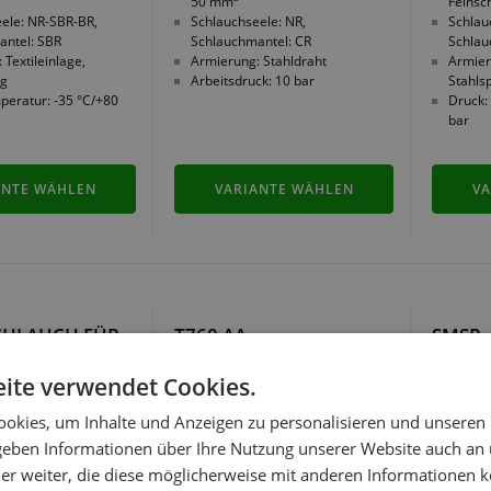
50 mm
Feinsc
ele: NR-SBR-BR,
Schlauchseele: NR,
Schlau
antel: SBR
Schlauchmantel: CR
Schlau
 Textileinlage,
Armierung: Stahldraht
Armier
ng
Arbeitsdruck: 10 bar
Stahlsp
peratur: -35 °C/+80
Druck: 
bar
ANTE WÄHLEN
VARIANTE WÄHLEN
VA
CHLAUCH FÜR
T760 AA -
SMSP 
SCHUNGEN -
DRUCKSCHLAUCH FÜR
SCHLA
ABRASIVE MATERIALIEN
SCHÜ
ite verwendet Cookies.
okies, um Inhalte und Anzeigen zu personalisieren und unseren
 geben Informationen über Ihre Nutzung unserer Website auch an
WIR EMPFEHLEN
er weiter, die diese möglicherweise mit anderen Informationen k