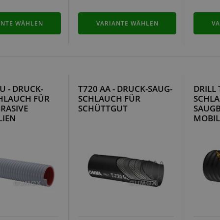
ANTE WÄHLEN
VARIANTE WÄHLEN
VA
U - DRUCK-
T720 AA - DRUCK-SAUG-
DRILL 
HLAUCH FÜR
SCHLAUCH FÜR
SCHLA
RASIVE
SCHÜTTGUT
SAUG
LIEN
MOBIL