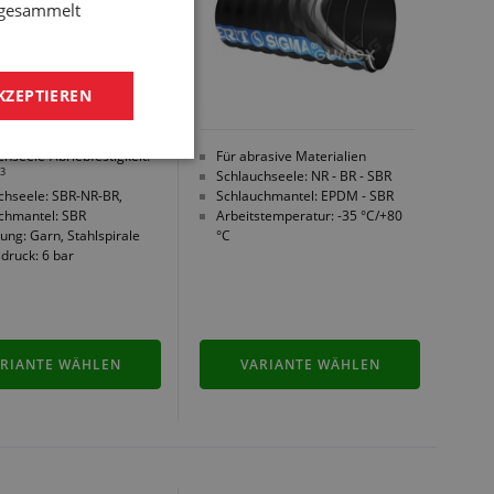
e gesammelt
KZEPTIEREN
chseele-Abriebfestigkeit:
Für abrasive Materialien
3
Schlauchseele: NR - BR - SBR
chseele: SBR-NR-BR,
Schlauchmantel: EPDM - SBR
chmantel: SBR
Arbeitstemperatur: -35 °C/+80
ung: Garn, Stahlspirale
°C
sdruck: 6 bar
RIANTE WÄHLEN
VARIANTE WÄHLEN