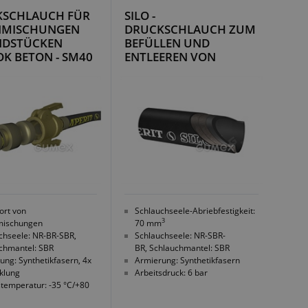
KSCHLAUCH FÜR
SILO -
NMISCHUNGEN
DRUCKSCHLAUCH ZUM
NDSTÜCKEN
BEFÜLLEN UND
K BETON - SM40
ENTLEEREN VON
BEHÄLTERN
ort von
Schlauchseele-Abriebfestigkeit:
3
mischungen
70 mm
chseele: NR-BR-SBR,
Schlauchseele: NR-SBR-
chmantel: SBR
BR, Schlauchmantel: SBR
ung: Synthetikfasern, 4x
Armierung: Synthetikfasern
klung
Arbeitsdruck: 6 bar
stemperatur: -35 °C/+80