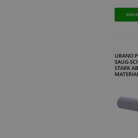
VARI
URANO P
SAUG-SC
STARK AB
MATERIA