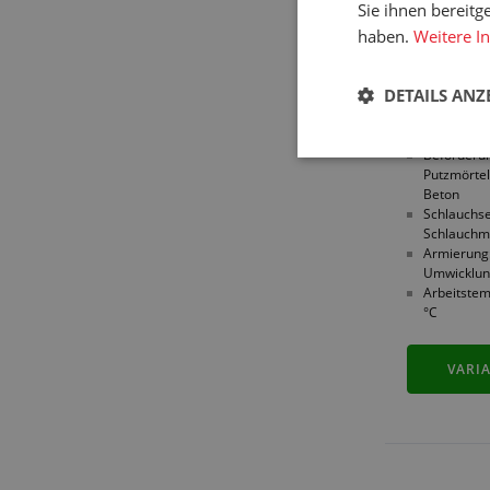
Sie ihnen bereitg
haben.
Weitere I
DETAILS ANZ
Beförderu
Putzmörte
Beton
Schlauchse
Schlauchm
Armierung:
Umwicklu
Arbeitstem
°C
VARI