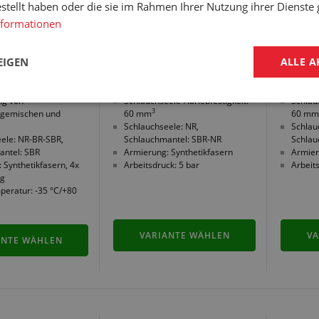
estellt haben oder die sie im Rahmen Ihrer Nutzung ihrer Dienst
nformationen
EIGEN
ALLE A
ng von
Schlauchseele-Abriebfestigkeit:
Schlau
3
lgemischen und
60 mm
60 mm
Schlauchseele: NR,
Schlau
ele: NR-BR-SBR,
Schlauchmantel: SBR-NR
Schlau
antel: SBR
Armierung: Synthetikfasern
Armier
 Synthetikfasern, 4x
Arbeitsdruck: 5 bar
Arbeit
ng
peratur: -35 °C/+80
VARIANTE WÄHLEN
VA
ANTE WÄHLEN