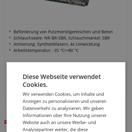
Beförderung von Putzmörtelgemischen und Beton
Schlauchseele: NR-BR-SBR, Schlauchmantel: SBR
Armierung: Synthetikfasern, 4x Umwicklung
Arbeitstemperatur: -35 °C/+80 °C
Diese Webseite verwendet
VARIANTE WÄHLEN
Cookies.
Wir verwenden Cookies, um Inhalte und
Anzeigen zu personalisieren und unseren
Datenverkehr zu analysieren. Wir geben
Informationen über Ihre Nutzung unserer
Haben Sie nicht das gefunden wonach Sie gesucht
Website auch an unsere Werbe- und
haben? Schreiben Sie uns!
Analysepartner weiter, die diese