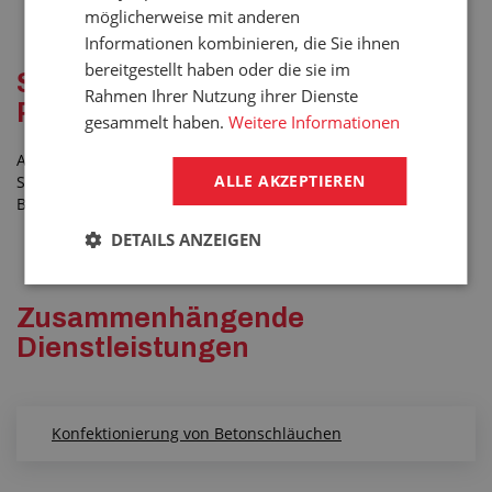
möglicherweise mit anderen
Informationen kombinieren, die Sie ihnen
bereitgestellt haben oder die sie im
Schläuche zum Auftragen von
Rahmen Ihrer Nutzung ihrer Dienste
Putz und für Betonmischungen
gesammelt haben.
Weitere Informationen
Arbeiten Sie mit Beton, Mörtel oder Gipsgemischen? Wählen
ALLE AKZEPTIEREN
Sie aus unserem Angebot an Schläuchen für die
Bauindustrie.
DETAILS ANZEIGEN
Zusammenhängende
Dienstleistungen
Konfektionierung von Betonschläuchen