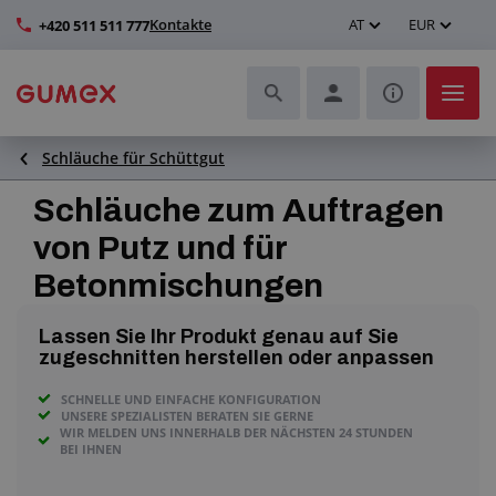
Kontakte
AT
EUR
+420 511 511 777
Schläuche für Schüttgut
Schläuche und deren Komplettierung
Schläuche zum Auftragen
Profile und Herstellung von Dichtungen
von Putz und für
Betonmischungen
Technische Kunststoffe
Lassen Sie Ihr Produkt genau auf Sie
Transportbänder und Montage
zugeschnitten herstellen oder anpassen
Verbesserung der Arbeitsumgebung
SCHNELLE UND EINFACHE KONFIGURATION
UNSERE SPEZIALISTEN BERATEN SIE GERNE
WIR MELDEN UNS INNERHALB DER NÄCHSTEN 24 STUNDEN
BEI IHNEN
Weitere Gummi- und Kunststoffprodukte