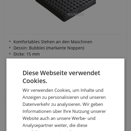
Komfortables Stehen an den Maschinen
Dessin: Bubbles (markante Noppen)
Dicke: 15 mm
Material: NR, Anlaufkante
Diese Webseite verwendet
Cookies.
Wir verwenden Cookies, um Inhalte und
VARIANTE WÄHLEN
Anzeigen zu personalisieren und unseren
Datenverkehr zu analysieren. Wir geben
Informationen über Ihre Nutzung unserer
EINGANGSMATTE RINGO OCTOMAT PLUS -
Website auch an unsere Werbe- und
KLEINERES FORMAT
Analysepartner weiter, die diese