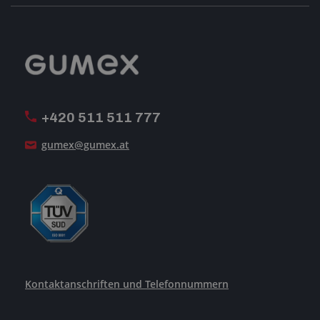
Geschäftsbedingungen
-Impressum-
Reklamation
GUMEX stellt sich vor
MwSt-Rechnungsstellung
ISO-Zertifizierung
+420 511 511 777
Unsere Dienstleistungen
gumex@gumex.at
Kontaktanschriften und Telefonnummern