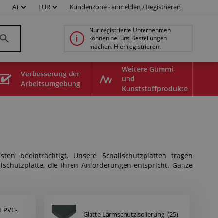
AT
EUR
Kundenzone - anmelden
/
Registrieren
Nur registrierte Unternehmen
können bei uns Bestellungen
machen. Hier registrieren.
Weitere Gummi-
Verbesserung der
und
Arbeitsumgebung
Kunststoffprodukte
en beeinträchtigt. Unsere Schallschutzplatten tragen
lschutzplatte, die Ihren Anforderungen entspricht.
Ganze
t PVC-,
Glatte Lärmschutzisolierung
(25)