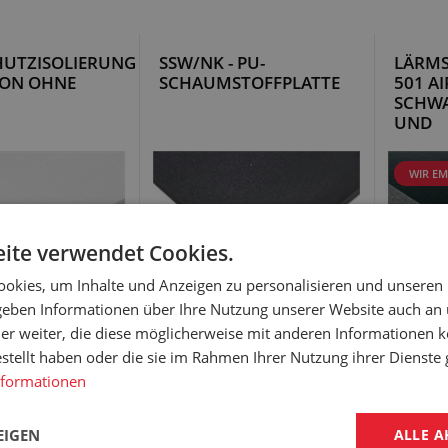
UTZISOLIERUNG
SSW/NK - PU-
LÄRMS
FON OHNE
SCHAUMSTOFFPLATTE
501 AI
SCHWA
UND
SELBS
WIR E
ite verwendet Cookies.
okies, um Inhalte und Anzeigen zu personalisieren und unseren
 geben Informationen über Ihre Nutzung unserer Website auch an
er weiter, die diese möglicherweise mit anderen Informationen k
3
3
kg/m
Dichte: 48 kg/m
Glatt 
estellt haben oder die sie im Rahmen Ihrer Nutzung ihrer Dienst
: 1250 x 2500 mm
Material: PU
Dichte
nformationen
peratur: 0 °C/
Abmessung: 1000 x 2000 mm
Arbeit
Arbeitstemperatur: -40 °C/+110 °C
°C
EIGEN
ALLE A