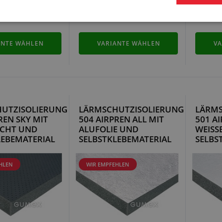
ANTE WÄHLEN
VARIANTE WÄHLEN
VA
UTZISOLIERUNG
LÄRMSCHUTZISOLIERUNG
LÄRMS
REN SKY MIT
504 AIRPREN ALL MIT
501 AI
ICHT UND
ALUFOLIE UND
WEISS
LEBEMATERIAL
SELBSTKLEBEMATERIAL
SELBS
HLEN
WIR EMPFEHLEN