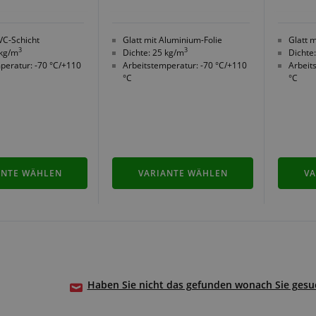
PVC-Schicht
Glatt mit Aluminium-Folie
Glatt 
3
3
 kg/m
Dichte: 25 kg/m
Dichte
peratur: -70 °C/+110
Arbeitstemperatur: -70 °C/+110
Arbeit
°C
°C
ANTE WÄHLEN
VARIANTE WÄHLEN
VA
Haben Sie nicht das gefunden wonach Sie gesuc