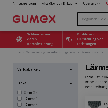
Anfragezentrum
Alles über den Einkauf
Über uns
Schläuche und
Profile und
deren
Herstellung von
Komplettierung
Dichtungen
Home
>
Verbesserung der Arbeitsumgebung
>
Lärmschutzisolieru
Lärms
Verfügbarkeit
Lärm ist ein
insbesondere 
Dicke
Beschreibung
(1)
8 mm
(4)
10 mm
Lä
(7)
15 mm