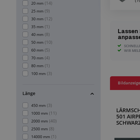
(1
(14)
20 mm
(9)
25 mm
(12)
30 mm
(1)
35 mm
Lassen 
(8)
40 mm
anpass
(10)
50 mm
SCHNELL
(5)
60 mm
WIR MEL
(4)
70 mm
(1)
80 mm
(3)
100 mm
Bildanzeig
Länge
(3)
450 mm
LÄRMSCH
(11)
1000 mm
501 AIRP
(40)
2000 mm
SCHWARZ
(8)
2500 mm
(1)
14000 mm