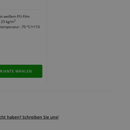
mit weißem PU-Film
3
: 25 kg/m
stemperatur: -70 °C/+110
RIANTE WÄHLEN
ht haben? Schreiben Sie uns!