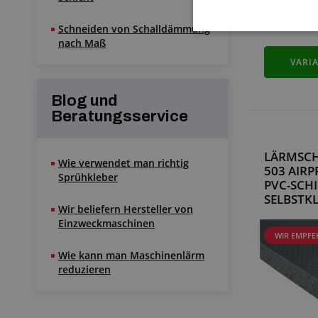
Schneiden von Schalldämmung
nach Maß
VARI
Blog und
Beratungsservice
LÄRMSCH
Wie verwendet man richtig
503 AIRP
Sprühkleber
PVC-SCH
SELBSTK
Wir beliefern Hersteller von
Einzweckmaschinen
WIR EMPFE
Wie kann man Maschinenlärm
reduzieren