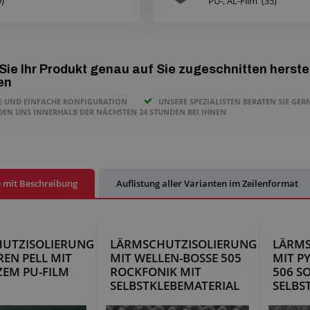
9)
PU-, AL-Film
(35)
Sie Ihr Produkt genau auf Sie zugeschnitten herste
en
E UND EINFACHE KONFIGURATION
UNSERE SPEZIALISTEN BERATEN SIE GER
DEN UNS INNERHALB DER NÄCHSTEN 24 STUNDEN BEI IHNEN
e mit Beschreibung
Auflistung aller Varianten im Zeilenformat
UTZISOLIERUNG
LÄRMSCHUTZISOLIERUNG
LÄRMS
REN PELL MIT
MIT WELLEN-BOSSE 505
MIT P
EM PU-FILM
ROCKFONIK MIT
506 S
SELBSTKLEBEMATERIAL
SELBS