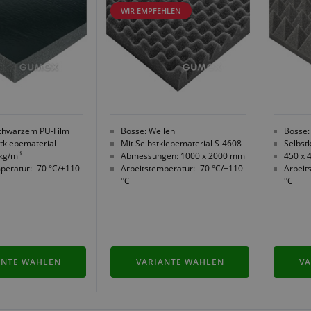
WIR EMPFEHLEN
schwarzem PU-Film
Bosse: Wellen
Bosse:
tklebematerial
Mit Selbstklebematerial S-4608
Selbst
3
 kg/m
Abmessungen: 1000 x 2000 mm
450 x 
peratur: -70 °C/+110
Arbeitstemperatur: -70 °C/+110
Arbeit
°C
°C
ANTE WÄHLEN
VARIANTE WÄHLEN
VA