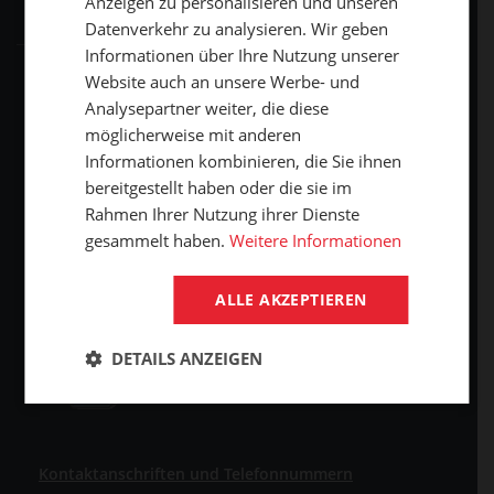
Anzeigen zu personalisieren und unseren
Transport und Warenversand
Über GUMEX
Datenverkehr zu analysieren. Wir geben
Informationen über Ihre Nutzung unserer
Geschäftsbedingungen
-Impressum-
Website auch an unsere Werbe- und
Analysepartner weiter, die diese
Reklamation
GUMEX stellt sich vor
möglicherweise mit anderen
Informationen kombinieren, die Sie ihnen
MwSt-Rechnungsstellung
ISO-Zertifizierung
bereitgestellt haben oder die sie im
Rahmen Ihrer Nutzung ihrer Dienste
+420 511 511 777
Unsere Dienstleistungen
gesammelt haben.
Weitere Informationen
gumex@gumex.at
ALLE AKZEPTIEREN
DETAILS ANZEIGEN
Kontaktanschriften und Telefonnummern