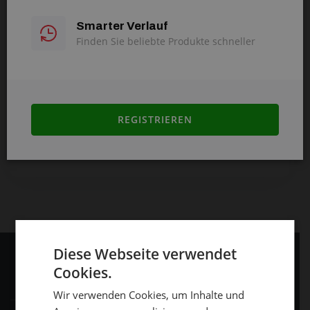
WEITER
Anfragezentrum
Smarter Verlauf
Finden Sie beliebte Produkte schneller
Alles über den Einkauf
Passwort vergessen?
Über uns
Passwort vergessen
REGISTRIEREN
Haben Sie eine slowakische Ident.Nr.?
Registrierung einer Firma mit Sitz in der
Slowakei
Diese Webseite verwendet
Cookies.
Informationen für Kunden
Wir verwenden Cookies, um Inhalte und