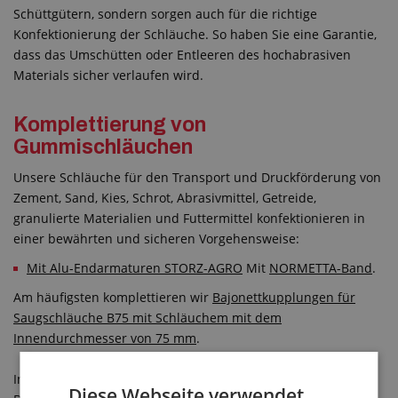
Schüttgütern, sondern sorgen auch für die richtige
Konfektionierung der Schläuche. So haben Sie eine Garantie,
dass das Umschütten oder Entleeren des hochabrasiven
Materials sicher verlaufen wird.
Komplettierung von
Gummischläuchen
Unsere Schläuche für den Transport und Druckförderung von
Zement, Sand, Kies, Schrot, Abrasivmittel, Getreide,
granulierte Materialien und Futtermittel konfektionieren in
einer bewährten und sicheren Vorgehensweise:
Mit Alu-Endarmaturen STORZ-AGRO
Mit
NORMETTA-Band
.
Am häufigsten komplettieren wir
Bajonettkupplungen für
Saugschläuche B75 mit Schläuchem mit dem
Innendurchmesser von 75 mm
.
In dieser Endarmatur befindet sich die klassische SBR-
Diese Webseite verwendet