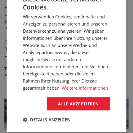
Dichtung. Aufgrund unserer langfristigen Erfahrungen
Cookies.
empfehlen wir wegen der höheren Temperatur, die bei der
Druckförderung von Abrasivstoffen entsteht, diese Dichtung
Wir verwenden Cookies, um Inhalte und
gegen eine Silikondichtung auszutauschen, die sich auch in
Anzeigen zu personalisieren und unseren
unserem Sortiment befindet.
Datenverkehr zu analysieren. Wir geben
Informationen über Ihre Nutzung unserer
Das trockene und lockere Material wird mit dem Schlauch
Website auch an unsere Werbe- und
mittels Druckluft befördert.
Analysepartner weiter, die diese
Dieser Schlauchtyp wird meistens in Silos; Zementwerken,
möglicherweise mit anderen
Kraftwerken, Lagern, aber auch beim Entleeren von
Informationen kombinieren, die Sie ihnen
Tankwagen mit Zement, Kalk oder Futtermitteln im
bereitgestellt haben oder die sie im
Eisenbahn- oder Straßenverkehr.
Rahmen Ihrer Nutzung ihrer Dienste
gesammelt haben.
Weitere Informationen
SENDEN SIE UNS EINE ANFRAGE
ALLE AKZEPTIEREN
DETAILS ANZEIGEN