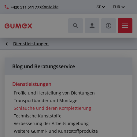
Kontakte
AT
EUR
+420 511 511 777
Dienstleistungen
Schläuche und deren Komplettierung
Profile und Herstellung von Dichtungen
Blog und Beratungsservice
Technische Kunststoffe
Dienstleistungen
Profile und Herstellung von Dichtungen
Transportbänder und Montage
Transportbänder und Montage
Schläuche und deren Komplettierung
Verbesserung der Arbeitsumgebung
Technische Kunststoffe
Verbesserung der Arbeitsumgebung
Weitere Gummi- und Kunststoffprodukte
Weitere Gummi- und Kunststoffprodukte