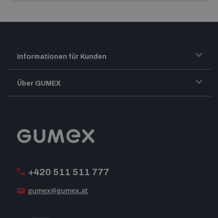
Informationen für Kunden
Transport und Warenversand
Über GUMEX
Geschäftsbedingungen
-Impressum-
Reklamation
GUMEX stellt sich vor
MwSt-Rechnungsstellung
ISO-Zertifizierung
+420 511 511 777
Unsere Dienstleistungen
gumex@gumex.at