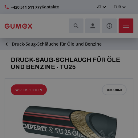
Kontakte
AT
EUR
+420 511 511 777
Druck-Saug-Schläuche für Öle und Benzine
Schläuche und deren Komplettierung
DRUCK-SAUG-SCHLAUCH FÜR ÖLE
Profile und Herstellung von Dichtungen
UND BENZINE - TU25
Technische Kunststoffe
WIR EMPFEHLEN
00133060
Transportbänder und Montage
Verbesserung der Arbeitsumgebung
Weitere Gummi- und Kunststoffprodukte