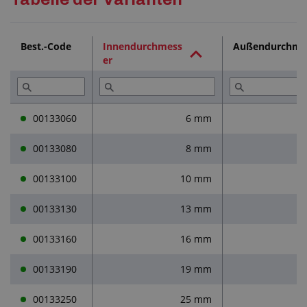
Technische Dokumentation (3)
Best.-Code
Innendurchmess
Außendurchme
er
Dienstleistungen (5)
Lesen Sie (2)
00133060
6 mm
00133080
8 mm
00133100
10 mm
00133130
13 mm
00133160
16 mm
00133190
19 mm
00133250
25 mm