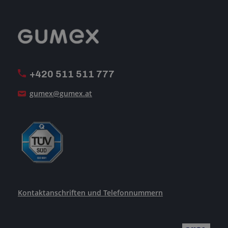
Geschäftsbedingungen
-Impressum-
Reklamation
GUMEX stellt sich vor
MwSt-Rechnungsstellung
ISO-Zertifizierung
+420 511 511 777
Unsere Dienstleistungen
gumex@gumex.at
Kontaktanschriften und Telefonnummern