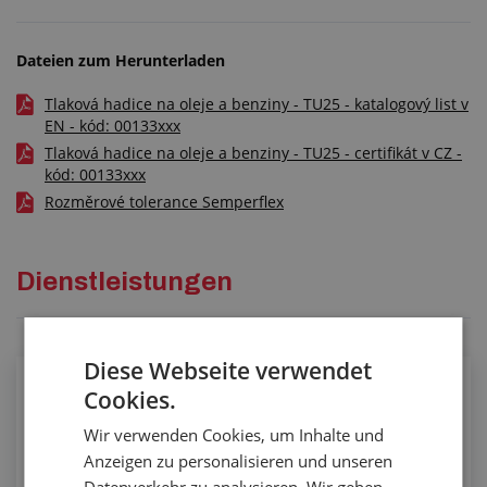
Dateien zum Herunterladen
Tlaková hadice na oleje a benziny - TU25 - katalogový list v
EN - kód: 00133xxx
Tlaková hadice na oleje a benziny - TU25 - certifikát v CZ -
kód: 00133xxx
Rozměrové tolerance Semperflex
Dienstleistungen
Diese Webseite verwendet
Ablängen von Schläuchen an der
Cookies.
Schneidemaschine
Wir verwenden Cookies, um Inhalte und
Anzeigen zu personalisieren und unseren