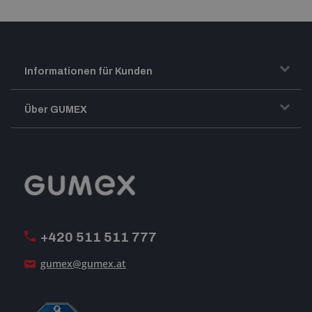
Informationen für Kunden
Transport und Warenversand
Über GUMEX
Geschäftsbedingungen
-Impressum-
Reklamation
GUMEX stellt sich vor
MwSt-Rechnungsstellung
ISO-Zertifizierung
+420 511 511 777
Unsere Dienstleistungen
gumex@gumex.at