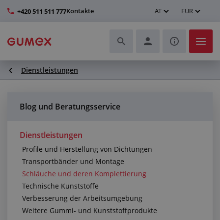
Kontakte
AT
EUR
+420 511 511 777
Dienstleistungen
Schläuche und deren Komplettierung
Profile und Herstellung von Dichtungen
Blog und Beratungsservice
Technische Kunststoffe
Dienstleistungen
Profile und Herstellung von Dichtungen
Transportbänder und Montage
Transportbänder und Montage
Schläuche und deren Komplettierung
Verbesserung der Arbeitsumgebung
Technische Kunststoffe
Verbesserung der Arbeitsumgebung
Weitere Gummi- und Kunststoffprodukte
Weitere Gummi- und Kunststoffprodukte