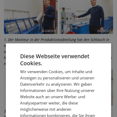
1. Der Monteur in der Produktionsabteilung hat den Schlauch in
den Prüfstand eingelegt und die Endarmaturen auf beiden Seiten
angeschlossen. 2. Er hat einen Prüfzyklus nach der einschlägigen
Diese Webseite verwendet
Norm und Schlauchtyp gewählt. Er hat die Dichtheit des Schlauchs
Cookies.
elektronisch und visuell 5 Minuten lang überwacht.
Wir verwenden Cookies, um Inhalte und
Anzeigen zu personalisieren und unseren
Datenverkehr zu analysieren. Wir geben
Informationen über Ihre Nutzung unserer
Website auch an unsere Werbe- und
Analysepartner weiter, die diese
möglicherweise mit anderen
3. Für den Kunden hat er eine grafische Aufzeichnung des
Informationen kombinieren, die Sie ihnen