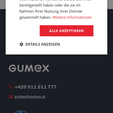
bereitgestellt haben oder die sie im
Rahmen Ihrer Nutzung ihrer Dienste
gesammelt haben.
Weitere Informationen
Informationen für Kunden
ALLE AKZEPTIEREN
Transport und Warenversand
Über GUMEX
DETAILS ANZEIGEN
Geschäftsbedingungen
-Impressum-
Reklamation
GUMEX stellt sich vor
MwSt-Rechnungsstellung
ISO-Zertifizierung
+420 511 511 777
Unsere Dienstleistungen
gumex@gumex.at