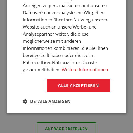
Anzeigen zu personalisieren und unseren
Datenverkehr zu analysieren. Wir geben
Informationen über Ihre Nutzung unserer
Website auch an unsere Werbe- und
Analysepartner weiter, die diese
Unsere Spezialisten helfen Ihnen
möglicherweise mit anderen
Informationen kombinieren, die Sie ihnen
gerne bei der Anfrage
bereitgestellt haben oder die sie im
Manchmal kann die Anfrage eine Herausforderung
Rahmen Ihrer Nutzung ihrer Dienste
sein. Sind Sie sich nicht sicher, welche Parameter Sie
gesammelt haben.
Weitere Informationen
benötigen? Müssen Sie sich Sicherheit über das
ausgewählte Material oder die Produktverwendung
verschaffen? Unsere Spezialisten aus GUMEX sind für
ALLE AKZEPTIEREN
Sie da und helfen Ihnen gerne weiter. Sie trauen sich
nicht, die Anfrage selbst zu erstellen? Sie können eine
DETAILS ANZEIGEN
nicht abgeschlossene Anfrage an unsere Spezialisten
weiterleiten. Das alles sofort und online!
ANFRAGE ERSTELLEN