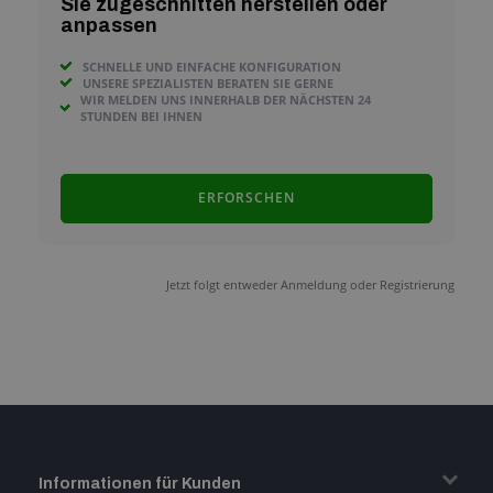
Sie zugeschnitten herstellen oder
anpassen
SCHNELLE UND EINFACHE KONFIGURATION
UNSERE SPEZIALISTEN BERATEN SIE GERNE
WIR MELDEN UNS INNERHALB DER NÄCHSTEN 24
STUNDEN BEI IHNEN
ERFORSCHEN
Jetzt folgt entweder Anmeldung oder Registrierung
Informationen für Kunden