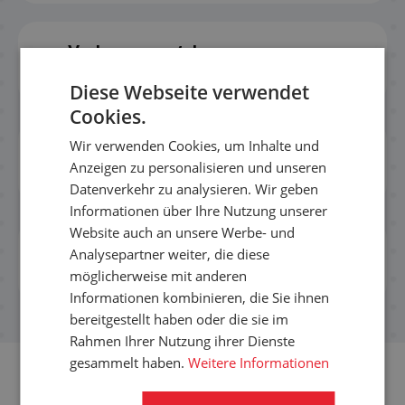
Verbesserung der
4
Arbeitsumgebung
Diese Webseite verwendet
Cookies.
Wir verwenden Cookies, um Inhalte und
Weitere Gummi- und
3
Anzeigen zu personalisieren und unseren
Kunststoffprodukte
Datenverkehr zu analysieren. Wir geben
Informationen über Ihre Nutzung unserer
Website auch an unsere Werbe- und
Elektroinstallation mit mehr
Analysepartner weiter, die diese
1
Sicherheit
möglicherweise mit anderen
Informationen kombinieren, die Sie ihnen
bereitgestellt haben oder die sie im
Rahmen Ihrer Nutzung ihrer Dienste
gesammelt haben.
Weitere Informationen