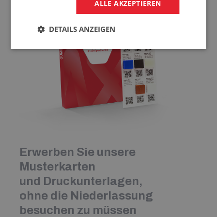
ALLE AKZEPTIEREN
DETAILS ANZEIGEN
Erwerben Sie unsere
Musterkarten
und Druckunterlagen,
ohne die Niederlassung
besuchen zu müssen