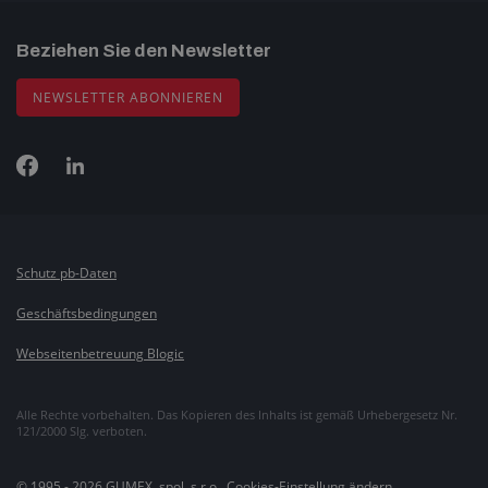
Beziehen Sie den Newsletter
NEWSLETTER ABONNIEREN
Schutz pb-Daten
Geschäftsbedingungen
Webseitenbetreuung Blogic
Alle Rechte vorbehalten. Das Kopieren des Inhalts ist gemäß Urhebergesetz Nr.
121/2000 Slg. verboten.
© 1995 - 2026 GUMEX, spol. s r.o.,
Cookies-Einstellung ändern