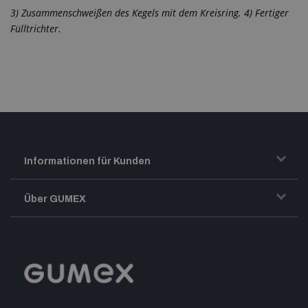
3) Zusammenschweißen des Kegels mit dem Kreisring. 4) Fertiger
Fülltrichter.
Informationen für Kunden
Transport und Warenversand
Über GUMEX
Geschäftsbedingungen
-Impressum-
Reklamation
GUMEX stellt sich vor
MwSt-Rechnungsstellung
ISO-Zertifizierung