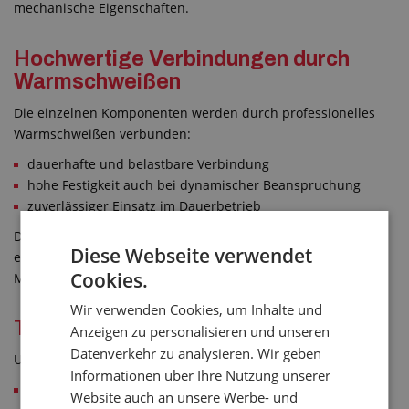
mechanische Eigenschaften.
Hochwertige Verbindungen durch
Warmschweißen
Die einzelnen Komponenten werden durch professionelles
Warmschweißen verbunden:
dauerhafte und belastbare Verbindung
hohe Festigkeit auch bei dynamischer Beanspruchung
zuverlässiger Einsatz im Dauerbetrieb
Diese Technologie garantiert eine lange Lebensdauer und
Diese Webseite verwendet
einen störungsfreien Betrieb Ihrer Schurren und
Cookies.
Manschetten.
Wir verwenden Cookies, um Inhalte und
Typische Einsatzbereiche
Anzeigen zu personalisieren und unseren
Datenverkehr zu analysieren. Wir geben
Unsere Produkte finden breite Anwendung in:
Informationen über Ihre Nutzung unserer
Betonwerken (als Entleerschurren)
Website auch an unsere Werbe- und