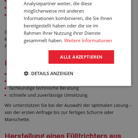
Siloanlagen (Füll- und Dosierschurren)
Analysepartner weiter, die diese
Lebensmittel- und Chemieindustrie
möglicherweise mit anderen
Maschinenbau (flexible Verbindungen zwischen
Informationen kombinieren, die Sie ihnen
Anlagenteilen)
bereitgestellt haben oder die sie im
Gummimanschetten und Schurren ermöglichen einen
Rahmen Ihrer Nutzung ihrer Dienste
kontrollierten Materialfluss und schützen gleichzeitig das
gesammelt haben.
Weitere Informationen
Fördergut vor Beschädigung.
ALLE AKZEPTIEREN
Ihre Vorteile mit GUMEX
DETAILS ANZEIGEN
individuelle Fertigung nach Maß
große Auswahl an Materialien und Ausführungen
fachkundige technische Beratung
schnelle und zuverlässige Umsetzung
Wir unterstützen Sie bei der Auswahl der optimalen Lösung –
von der ersten Anfrage bis zur fertigen Schurre oder
Manschette.
Herstellung eines Fülltrichters aus