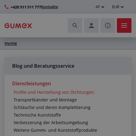
Kontakte
AT
EUR
+420 511 511 777
Home
Schläuche und deren Komplettierung
Profile und Herstellung von Dichtungen
Blog und Beratungsservice
Technische Kunststoffe
Dienstleistungen
Profile und Herstellung von Dichtungen
Transportbänder und Montage
Transportbänder und Montage
Schläuche und deren Komplettierung
Verbesserung der Arbeitsumgebung
Technische Kunststoffe
Verbesserung der Arbeitsumgebung
Weitere Gummi- und Kunststoffprodukte
Weitere Gummi- und Kunststoffprodukte