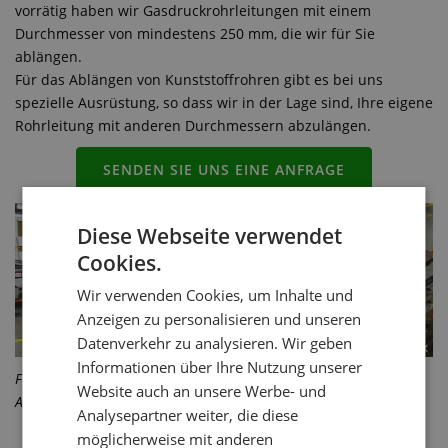
vorrätig haben wir Gasdruckrohrleitungen mit einem
Durchmesser von mindestens 250 mm, die wir für Sie
ablängen.
Für das Ablängen von Kunststoffrohren gibt es bei uns
spezielle Ausrüstung, so dass wir in der Lage sind, Ihre eigene
Rohrleitung mit anderen Durchmessern abzulängen.
SENDEN SIE UNS EINE ANFRAGE
Diese Webseite verwendet
Cookies.
Wir verwenden Cookies, um Inhalte und
Anzeigen zu personalisieren und unseren
Datenverkehr zu analysieren. Wir geben
Informationen über Ihre Nutzung unserer
Für das Ablängen von Kunststoffrohren gibt es bei uns spezielle
Website auch an unsere Werbe- und
Ausrüstung.
Analysepartner weiter, die diese
möglicherweise mit anderen