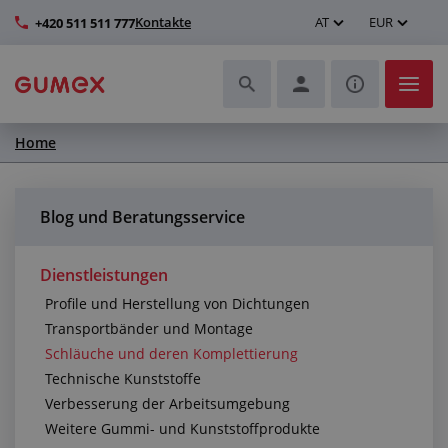
Kontakte
AT
EUR
+420 511 511 777
Home
Schläuche und deren Komplettierung
Profile und Herstellung von Dichtungen
Blog und Beratungsservice
Technische Kunststoffe
Dienstleistungen
Profile und Herstellung von Dichtungen
Transportbänder und Montage
Transportbänder und Montage
Schläuche und deren Komplettierung
Verbesserung der Arbeitsumgebung
Technische Kunststoffe
Verbesserung der Arbeitsumgebung
Weitere Gummi- und Kunststoffprodukte
Weitere Gummi- und Kunststoffprodukte