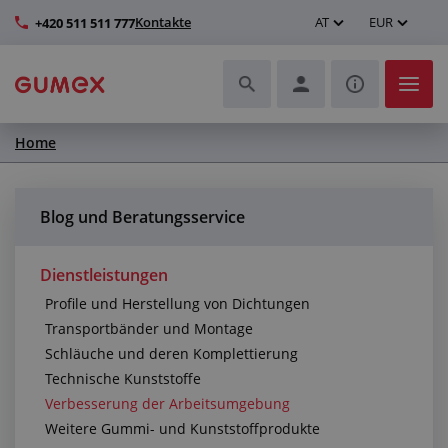
Kontakte
AT
EUR
+420 511 511 777
Home
Schläuche und deren Komplettierung
Profile und Herstellung von Dichtungen
Blog und Beratungsservice
Technische Kunststoffe
Dienstleistungen
Profile und Herstellung von Dichtungen
Transportbänder und Montage
Transportbänder und Montage
Schläuche und deren Komplettierung
Verbesserung der Arbeitsumgebung
Technische Kunststoffe
Verbesserung der Arbeitsumgebung
Weitere Gummi- und Kunststoffprodukte
Weitere Gummi- und Kunststoffprodukte