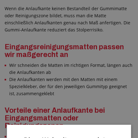
Wenn die Anlaufkante keinen Bestandteil der Gummimatte
oder Reinigungszone bildet, muss man die Matte
einschließlich Anlaufkanten genau nach Maß anfertigen. Die
Gummi-Anlaufkante reduziert das Stolperrisiko.
Eingangsreinigungsmatten passen
wir maßgerecht an
Wir schneiden die Matten im richtigen Format, längen auch
die Anlaufkanten ab
Die Anlaufkanten werden mit den Matten mit einem
Spezielkleber, der für den jeweiligen Gummityp geeignet
ist, zusammengeklebt
Vorteile einer Anlaufkante bei
Eingangsmatten oder
Reinigungszonen
Sicherer Abschluß eines sehr beanspruchten Eingans