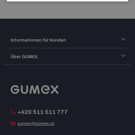
Informationen für Kunden
Transport und Warenversand
Über GUMEX
Geschäftsbedingungen
-Impressum-
Reklamation
GUMEX stellt sich vor
MwSt-Rechnungsstellung
ISO-Zertifizierung
+420 511 511 777
Unsere Dienstleistungen
gumex@gumex.at