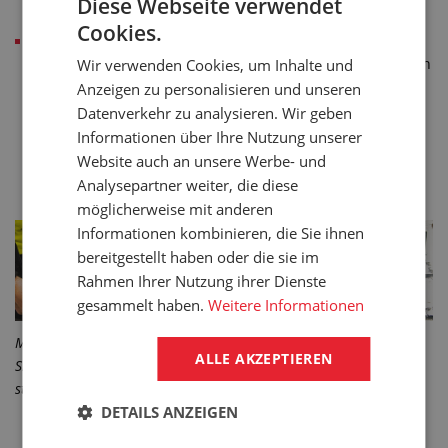
Diese Webseite verwendet
(Stolperschutz)
Cookies.
Barrierefreier Eingang und problemloses Befahren des
anknüpfenden Fußbodenbelags als Schutz der eigentlichen
Wir verwenden Cookies, um Inhalte und
Matte vor Beschädigung
Anzeigen zu personalisieren und unseren
Datenverkehr zu analysieren. Wir geben
Informationen über Ihre Nutzung unserer
SENDEN SIE UNS EINE ANFRAGE
Website auch an unsere Werbe- und
Analysepartner weiter, die diese
möglicherweise mit anderen
Informationen kombinieren, die Sie ihnen
bereitgestellt haben oder die sie im
Rahmen Ihrer Nutzung ihrer Dienste
gesammelt haben.
Weitere Informationen
Manuelles Kleben der Anlaufkanten zwecks Erhöhung der
ALLE AKZEPTIEREN
Sicherheit bei atypischen Mattenabmessungen bei Matten, die
standardmäßig ohne Anlaufkante produziert werden
DETAILS ANZEIGEN