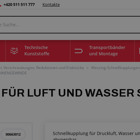
+420 511 511 777
Kontakte
Technische
Transportbänder
Kunststoffe
und Montage
n, Verschraubungen, Reduktionen und Endstücke
>
Messing-Schnellkupplungen 
 INNENGEWINDE
ÜR LUFT UND WASSER S
Schnellkupplung für Druckluft, Wasser un
00663012
absperrbar.