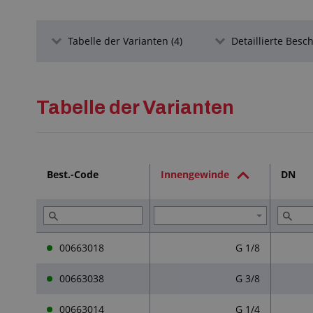
Tabelle der Varianten (4)
Detaillierte Besc
Tabelle der Varianten
Best.-Code
Innengewinde
DN
00663018
G 1/8
00663038
G 3/8
00663014
G 1/4