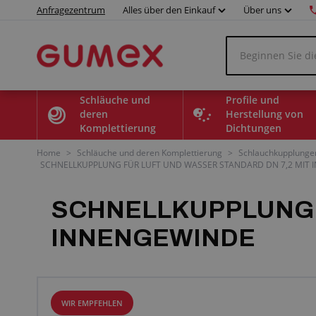
Anfragezentrum
Alles über den Einkauf
Über uns
Schläuche und
Profile und
deren
Herstellung von
Komplettierung
Dichtungen
Home
>
Schläuche und deren Komplettierung
>
Schlauchkupplunge
SCHNELLKUPPLUNG FÜR LUFT UND WASSER STANDARD DN 7,2 MIT
SCHNELLKUPPLUNG F
INNENGEWINDE
WIR EMPFEHLEN