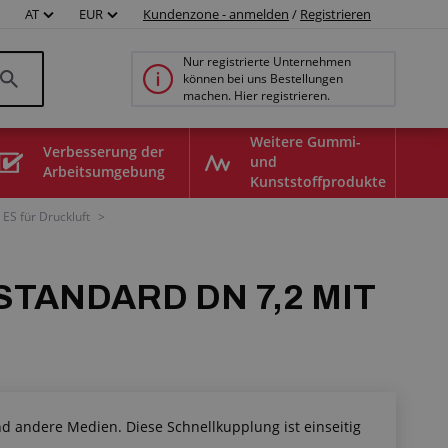
AT
EUR
Kundenzone - anmelden
/
Registrieren
Nur registrierte Unternehmen
können bei uns Bestellungen
machen. Hier registrieren.
Weitere Gummi-
Verbesserung der
und
Arbeitsumgebung
Kunststoffprodukte
ES für Druckluft
>
TANDARD DN 7,2 MIT
d andere Medien. Diese Schnellkupplung ist einseitig