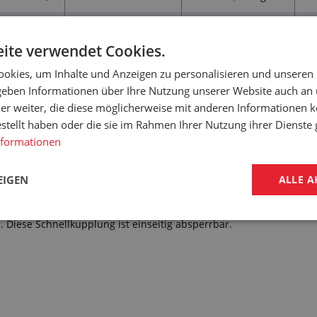
7,2
35 bar
0,089 kg/Stk
ite verwendet Cookies.
okies, um Inhalte und Anzeigen zu personalisieren und unseren
tailliert über die MwSt-Abrechnung.
 geben Informationen über Ihre Nutzung unserer Website auch an
er weiter, die diese möglicherweise mit anderen Informationen k
estellt haben oder die sie im Rahmen Ihrer Nutzung ihrer Dienst
nformationen
 für: SCHNELLKUPPLUNG FÜR LU
EIGEN
ALLE A
 Diese Schnellkupplung ist einseitig absperrbar.