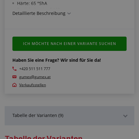
Härte: 65 °ShA
Festigkeit: min. 5 MPa
Detaillierte Beschreibung
Duktilität: min. 170 %
Farbe: schwarz
Arbeitstemperatur: -25 °C/+70 °C
ICH MÖCHTE NACH EINER VARIANTE SUCHEN
Haben Sie eine Frage? Wir sind für Sie da!
+420 511 511 777
gumex@gumex.at
Verkaufsstellen
Tabelle der Varianten (9)
Detaillierte Beschreibung
Tabelle der Varianten