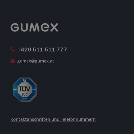
Geschäftsbedingungen
-Impressum-
Reklamation
GUMEX stellt sich vor
MwSt-Rechnungsstellung
ISO-Zertifizierung
+420 511 511 777
Unsere Dienstleistungen
gumex@gumex.at
Kontaktanschriften und Telefonnummern