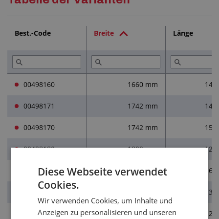
Best.-Code
Breite
Länge
00498160
1660 mm
148
00498171
1742 mm
149
00498170
1742 mm
159
00498180
1800 mm
120
Diese Webseite verwendet
00498186
1800 mm
165
Cookies.
00498190
1900 mm
135
Wir verwenden Cookies, um Inhalte und
Anzeigen zu personalisieren und unseren
00498220
2200 mm
120