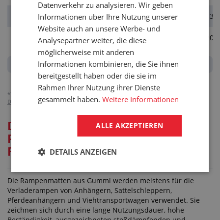
Datenverkehr zu analysieren. Wir geben
00498240
2400 mm
135
Informationen über Ihre Nutzung unserer
Website auch an unsere Werbe- und
00498241
2400 mm
200
Analysepartner weiter, die diese
möglicherweise mit anderen
Informationen kombinieren, die Sie ihnen
bereitgestellt haben oder die sie im
Rahmen Ihrer Nutzung ihrer Dienste
*)
Die Preise verstehen sich zuzüglich der MwSt, gelten für Unternehmen.
gesammelt haben.
Weitere Informationen
Detailliert über die MwSt-Abrechnung.
Detaillierte Beschreibung für:
ALLE AKZEPTIEREN
RUTSCHFESTER RAMPENBELAG
FÜR TIERTRANSPORTWAGEN
DETAILS ANZEIGEN
Die Rampenmatten aus Gummi werden meistens für die
Verladerampen von Anhängern, Sattelschleppern,
Pferdeanhängern und Viehtransportwagen verwendet. Sie
zeichnen sich durch eine lange Nutzungsdauer, hohe
Beständigkeit, ausgezeichneten stoßdämpfenden und