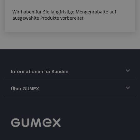
Wir haben für Sie langfristige Mengenrabatte auf
ausgewählte Produkte vorbereitet.
Informationen für Kunden
Transport und Warenversand
Über GUMEX
Geschäftsbedingungen
-Impressum-
Reklamation
GUMEX stellt sich vor
MwSt-Rechnungsstellung
ISO-Zertifizierung