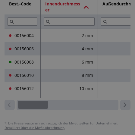
Best.-Code
Innendurchmess
Außendurchme
er
Dienstleistungen (2)
Lesen Sie (3)
00156004
2 mm
00156006
4 mm
00156008
6 mm
00156010
8 mm
00156012
10 mm
*)
Die Preise verstehen sich zuzüglich der MwSt, gelten für Unternehmen.
Detailliert über die MwSt-Abrechnung.