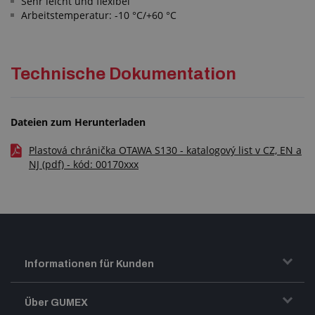
Sehr leicht und flexibel
Arbeitstemperatur: -10 °C/+60 °C
Technische Dokumentation
Dateien zum Herunterladen
Plastová chránička OTAWA S130 - katalogový list v CZ, EN a
NJ (pdf) - kód: 00170xxx
Informationen für Kunden
Transport und Warenversand
Über GUMEX