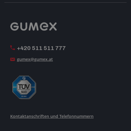
Geschäftsbedingungen
-Impressum-
Reklamation
GUMEX stellt sich vor
MwSt-Rechnungsstellung
ISO-Zertifizierung
+420 511 511 777
Unsere Dienstleistungen
gumex@gumex.at
Kontaktanschriften und Telefonnummern