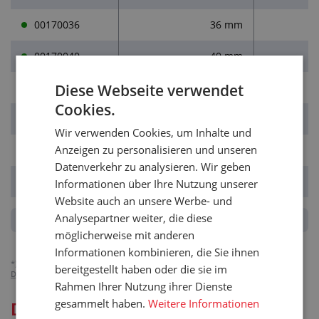
00170036
36 mm
00170040
40 mm
Diese Webseite verwendet
00170045
45 mm
Cookies.
00170050
50 mm
Wir verwenden Cookies, um Inhalte und
Anzeigen zu personalisieren und unseren
00170055
55 mm
Datenverkehr zu analysieren. Wir geben
00170063
63 mm
Informationen über Ihre Nutzung unserer
Website auch an unsere Werbe- und
Analysepartner weiter, die diese
möglicherweise mit anderen
Informationen kombinieren, die Sie ihnen
*)
Die Preise verstehen sich zuzüglich der MwSt, gelten für Unternehmen.
bereitgestellt haben oder die sie im
Detailliert über die MwSt-Abrechnung.
Rahmen Ihrer Nutzung ihrer Dienste
gesammelt haben.
Weitere Informationen
Detaillierte Beschreibung für: