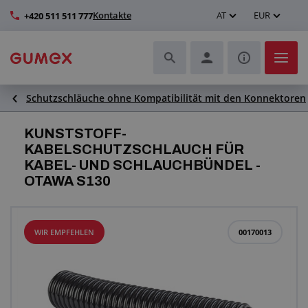
Kontakte
AT
EUR
+420 511 511 777
Schutzschläuche ohne Kompatibilität mit den Konnektoren
Schläuche und deren Komplettierung
KUNSTSTOFF-
Profile und Herstellung von Dichtungen
KABELSCHUTZSCHLAUCH FÜR
KABEL- UND SCHLAUCHBÜNDEL -
Technische Kunststoffe
OTAWA S130
Transportbänder und Montage
WIR EMPFEHLEN
00170013
Verbesserung der Arbeitsumgebung
Weitere Gummi- und Kunststoffprodukte