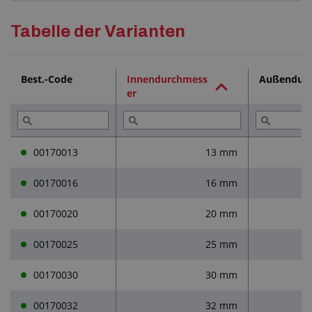
Detaillierte Beschreibung
Tabelle der Varianten
Technische Dokumentation (1)
Best.-Code
Innendurchmess
Außendur
er
00170013
13 mm
00170016
16 mm
00170020
20 mm
00170025
25 mm
00170030
30 mm
00170032
32 mm