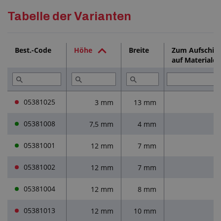
Detaillierte Beschreibung
Tabelle der Varianten
Technische Dokumentation (1)
Best.-Code
Höhe
Breite
Zum Aufschie
auf Materialdi
Dienstleistungen (2)
Lesen Sie (1)
05381025
3 mm
13 mm
05381008
7,5 mm
4 mm
0
05381001
12 mm
7 mm
05381002
12 mm
7 mm
2
05381004
12 mm
8 mm
05381013
12 mm
10 mm