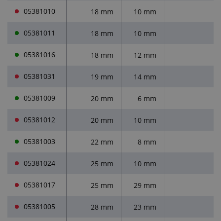
05381010
18 mm
10 mm
05381011
18 mm
10 mm
05381016
18 mm
12 mm
05381031
19 mm
14 mm
1
05381009
20 mm
6 mm
05381012
20 mm
10 mm
05381003
22 mm
8 mm
05381024
25 mm
10 mm
05381017
25 mm
29 mm
2
05381005
28 mm
23 mm