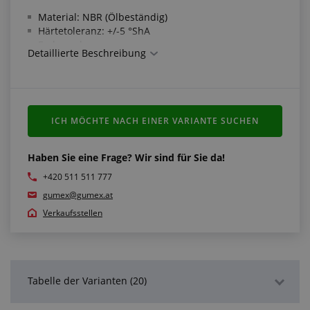
Material: NBR (Ölbeständig)
Härtetoleranz: +/-5 °ShA
Farbe: schwarz
Detaillierte Beschreibung
Arbeitstemperatur: -30 °C/+100 °C (mehr Details in
Tabelle)
Erfüllt die Normen:
ICH MÖCHTE NACH EINER VARIANTE SUCHEN
Abmessungen nach ISO 3302-1 E2
Haben Sie eine Frage? Wir sind für Sie da!
Weitere Inforrmationen:
+420 511 511 777
Sollten Sie das passende Profil oder die passende
gumex@gumex.at
Form nicht finden, besuchen Sie unsere Sektion
"
Maßgeschneiderte Profile als Meterware
"
Verkaufsstellen
Tabelle der Varianten (20)