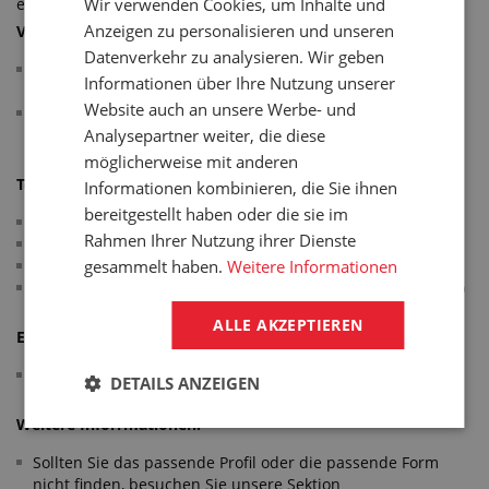
Wir verwenden Cookies, um Inhalte und
elastischer Gummiausführung.
Anzeigen zu personalisieren und unseren
Verwendung:
Datenverkehr zu analysieren. Wir geben
Kantenschutz, Mannloch-, Durchgang-, Behälter-,
Informationen über Ihre Nutzung unserer
Behälterdeckel, Tank- und Vorratsbehälterdichtung
Website auch an unsere Werbe- und
Dient nicht nur als Schutzelement, sondern auch als
Analysepartner weiter, die diese
gestalterisches Element
möglicherweise mit anderen
Technische Parameter:
Informationen kombinieren, die Sie ihnen
bereitgestellt haben oder die sie im
Material: NBR (Ölbeständig)
Rahmen Ihrer Nutzung ihrer Dienste
Härtetoleranz: +/-5 °ShA
gesammelt haben.
Weitere Informationen
Farbe: schwarz
Arbeitstemperatur: -30 °C/+100 °C (mehr Details in Tabelle)
ALLE AKZEPTIEREN
Erfüllt die Normen:
Abmessungen nach ISO 3302-1 E2
DETAILS ANZEIGEN
Weitere Inforrmationen:
Sollten Sie das passende Profil oder die passende Form
nicht finden, besuchen Sie unsere Sektion