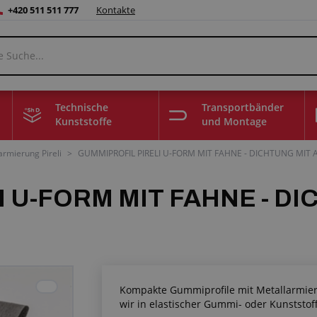
+420 511 511 777
Kontakte
Technische
Transportbänder
Kunststoffe
und Montage
armierung Pireli
>
GUMMIPROFIL PIRELI U-FORM MIT FAHNE - DICHTUNG MIT 
 U-FORM MIT FAHNE - DI
Kompakte Gummiprofile mit Metallarmier
wir in elastischer Gummi- oder Kunststo