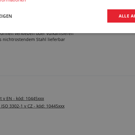
EIGEN
ALLE A
Formen verkleben oder vulkanisieren
s nichtrostendem Stahl lieferbar
st v EN - kód: 10445xxx
e ISO 3302-1 v CZ - kód: 10445xxx