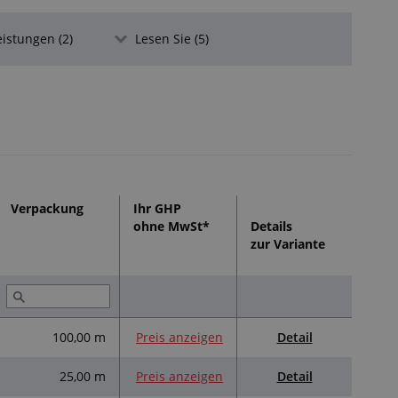
, Ozon, Witterungseinflüsse, Alkohol, Basen und
eistungen (2)
Lesen Sie (5)
erte Säuren, aromatische Kohlenwasserstoffe, Öle und
Verpackung
Ihr GHP
ohne MwSt*
Details
 komplizierteren Formen verkleben oder vulkanisieren
zur Variante
zw. Armierung aus nichtrostendem Stahl lieferbar
Detail
100,00 m
Preis anzeigen
Detail
25,00 m
Preis anzeigen