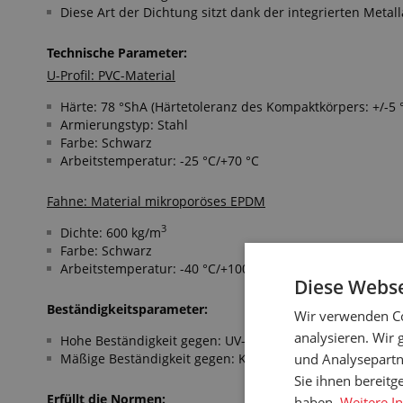
Diese Art der Dichtung sitzt dank der integrierten Met
Technische Parameter:
U-Profil: PVC-Material
Härte: 78 °ShA (Härtetoleranz des Kompaktkörpers: +/-5 
Armierungstyp: Stahl
Farbe: Schwarz
Arbeitstemperatur: -25 °C/+70 °C
Fahne: Material mikroporöses EPDM
3
Dichte: 600 kg/m
Farbe: Schwarz
Arbeitstemperatur: -40 °C/+100 °C
Diese Webse
Beständigkeitsparameter:
Wir verwenden Co
analysieren. Wir
Hohe Beständigkeit gegen: UV-Strahlung, Ozon, Witterun
Mäßige Beständigkeit gegen: Konzentrierte Säuren, aro
und Analysepartn
Sie ihnen bereitg
Erfüllt die Normen:
haben.
Weitere I