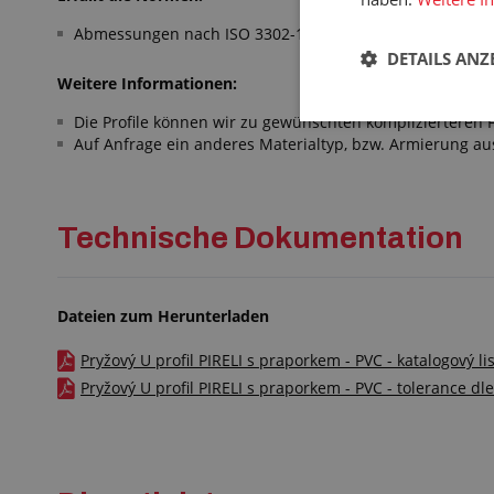
Abmessungen nach ISO 3302-1 E2
DETAILS ANZ
Weitere Informationen:
Die Profile können wir zu gewünschten komplizierteren 
Auf Anfrage ein anderes Materialtyp, bzw. Armierung au
Technische Dokumentation
Dateien zum Herunterladen
Pryžový U profil PIRELI s praporkem - PVC - katalogový li
Pryžový U profil PIRELI s praporkem - PVC - tolerance dl