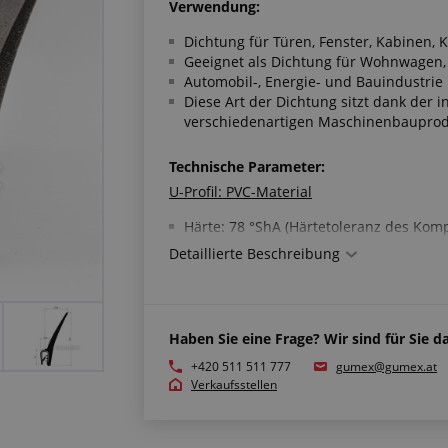
Verwendung:
Dichtung für Türen, Fenster, Kabinen,
Geeignet als Dichtung für Wohnwagen,
Automobil-, Energie- und Bauindustrie
Diese Art der Dichtung sitzt dank der 
verschiedenartigen Maschinenbaupro
Technische Parameter:
U-Profil: PVC-Material
Härte: 78 °ShA (Härtetoleranz des Komp
Armierungstyp: Stahl
Detaillierte Beschreibung
Farbe: Schwarz
Arbeitstemperatur: -25 °C/+70 °C
Fahne: Material mikroporöses EPDM
Haben Sie eine Frage? Wir sind für Sie da
3
Dichte: 600 kg/m
+420 511 511 777
gumex@gumex.at
Verkaufsstellen
Farbe: Schwarz
Arbeitstemperatur: -40 °C/+100 °C