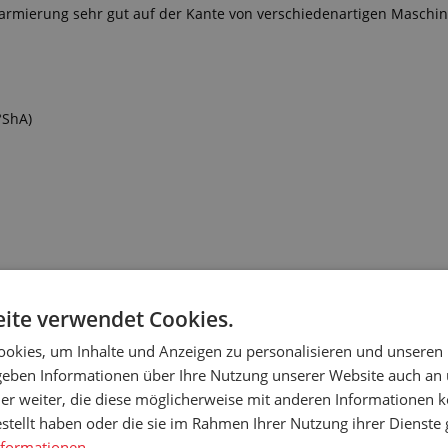
allarmierung sehr gut auf der Kante von verschiedenartigen Masc
°ShA)
ite verwendet Cookies.
okies, um Inhalte und Anzeigen zu personalisieren und unseren
 geben Informationen über Ihre Nutzung unserer Website auch an
gseinflüsse, Alkohol, Basen und Säuren in niedrigen Konzentratio
matische Kohlenwasserstoffe, Öle und Benzine
er weiter, die diese möglicherweise mit anderen Informationen k
estellt haben oder die sie im Rahmen Ihrer Nutzung ihrer Dienst
nformationen