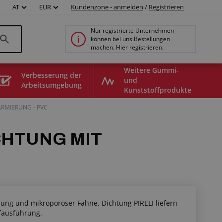
AT
EUR
Kundenzone - anmelden
/
Registrieren
Nur registrierte Unternehmen
können bei uns Bestellungen
machen. Hier registrieren.
Weitere Gummi-
Verbesserung der
und
Arbeitsumgebung
Kunststoffprodukte
ARMIERUNG - PVC
CHTUNG MIT
ung und mikroporöser Fahne. Dichtung PIRELI liefern
10445004
ffausführung.