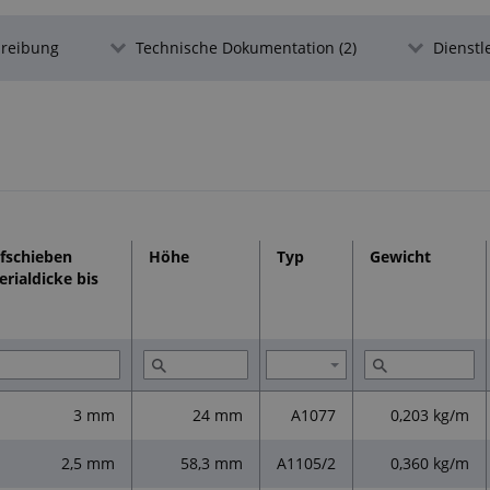
Beständigkeitsparameter:
Hohe Beständigkeit gegen: UV-Strahlung
hreibung
Technische Dokumentation (2)
Dienstl
Säuren in niedrigen Konzentrationen
Mäßige Beständigkeit gegen: Konzentri
Benzine
Erfüllt die Normen:
Abmessungen nach ISO 3302-1 E2
Weitere Informationen:
fschieben
Höhe
Typ
Gewicht
erialdicke bis
Die Profile können wir zu gewünschten
Auf Anfrage ein anderes Materialtyp, b
3 mm
24 mm
A1077
0,203 kg/m
2,5 mm
58,3 mm
A1105/2
0,360 kg/m