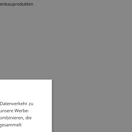
hinenbauprodukten
 Datenverkehr zu
 unsere Werbe-
nen
ombinieren, die
e gesammelt