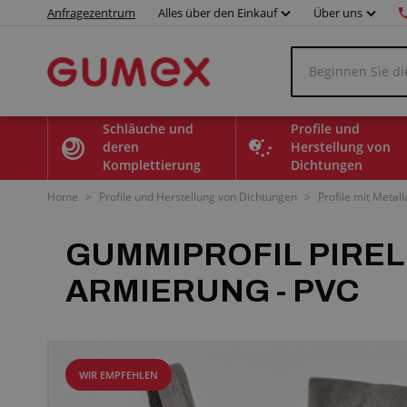
Anfragezentrum
Alles über den Einkauf
Über uns
Schläuche und
Profile und
deren
Herstellung von
Komplettierung
Dichtungen
Home
>
Profile und Herstellung von Dichtungen
>
Profile mit Metall
GUMMIPROFIL PIRELI
ARMIERUNG - PVC
WIR EMPFEHLEN