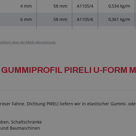
4 mm
58 mm
A1105/4
0,534 kg/m
6 mm
58 mm
A1105/6
0,361 kg/m
tailliert über die MwSt-Abrechnung.
für: GUMMIPROFIL PIRELI U-FORM
ser Fahne. Dichtung PIRELI liefern wir in elastischer Gummi- ode
uben, Schaltschränke
s- und Baumaschinen