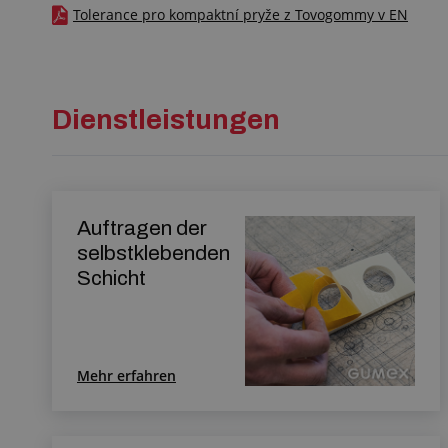
Tolerance pro kompaktní pryže z Tovogommy v EN
Dienstleistungen
Auftragen der
selbstklebenden
Schicht
Mehr erfahren