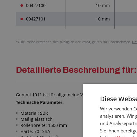
00427100
10 mm
00427101
10 mm
*)
Die Preise verstehen sich zuzüglich der MwSt, gelten für Unternehmen.
De
Detaillierte Beschreibung
Gummi 1011 ist für allgemeine Verwendung bestimmt, ein a
Diese Webse
Technische Parameter:
Wir verwenden Co
Material: SBR
analysieren. Wir
Mäßig elastisch
und Analysepartn
Rollenbreite: 1500 mm
Sie ihnen bereitg
Härte: 70 °ShA
3