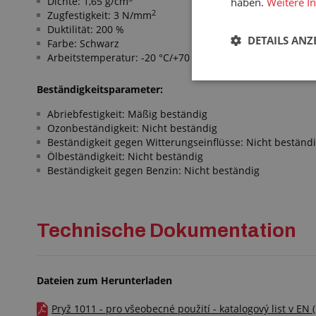
Dichte: 1,65 g/cm
haben.
Weitere I
2
Zugfestigkeit: 3 N/mm
Duktilität: 200 %
DETAILS ANZ
Farbe: Schwarz
Arbeitstemperatur: -20 °C/+70 °C
Beständigkeitsparameter:
Abriebfestigkeit: Mäßig beständig
Ozonbeständigkeit: Nicht beständig
Beständigkeit gegen Witterungseinflüsse: Nicht beständ
Ölbeständigkeit: Nicht beständig
Beständigkeit gegen Benzin: Nicht beständig
Technische Dokumentation
Dateien zum Herunterladen
Pryž 1011 - pro všeobecné použití - katalogový list v EN 