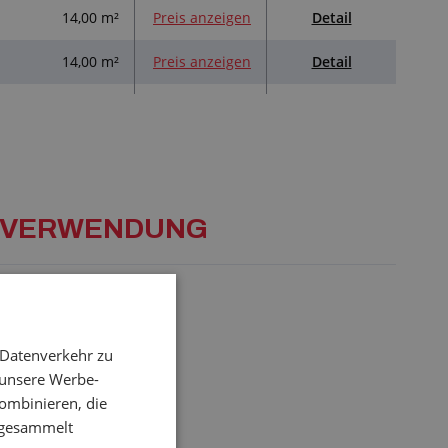
Detail
14,00 m²
Preis anzeigen
Detail
14,00 m²
Preis anzeigen
INE VERWENDUNG
 Datenverkehr zu
 unsere Werbe-
ombinieren, die
e gesammelt