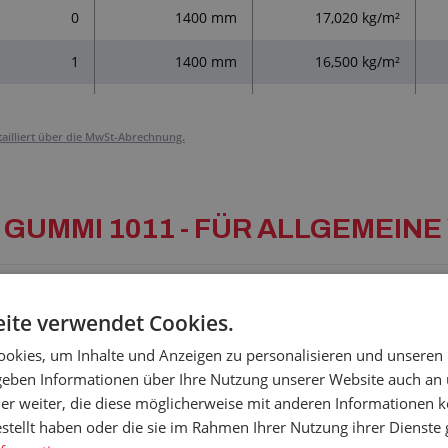
0
1400 mm
17,020 kg/m²
1
1400 mm
16,500 kg/m²
tailliert über die MwSt-Abrechnung.
 für: GUMMI 1011 - FÜR ALLGEME
usgezeichnetes Preis-Leistungs-Verhältnis.
ite verwendet Cookies.
okies, um Inhalte und Anzeigen zu personalisieren und unseren
 geben Informationen über Ihre Nutzung unserer Website auch an
er weiter, die diese möglicherweise mit anderen Informationen k
estellt haben oder die sie im Rahmen Ihrer Nutzung ihrer Dienst