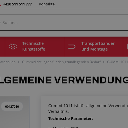
+420 511 511 777
Kontakte
Technische
Transportbänder
Kunststoffe
und Montage
terialien
>
Gummidichtungen für den grundlegenden Bedarf
>
GUMMI 1011
ALLGEMEINE VERWENDUN
Gummi 1011 ist für allgemeine Verwendun
00427010
Verhältnis.
Technische Parameter: