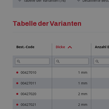
Tabelle der Varianten (16)
Detaillierte Be
Tabelle der Varianten
Best.-Code
Dicke
Anzahl 
00427010
1 mm
00427011
1 mm
00427020
2 mm
00427021
2 mm