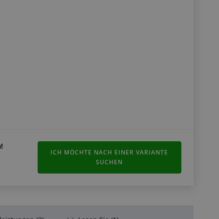
e: Nicht beständig
!
ICH MÖCHTE NACH EINER VARIANTE
tändig
SUCHEN