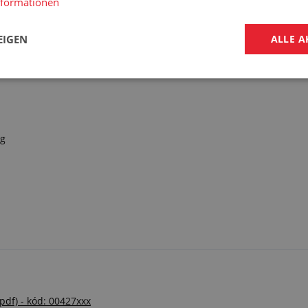
nformationen
EIGEN
ALLE A
ig
(pdf) - kód: 00427xxx