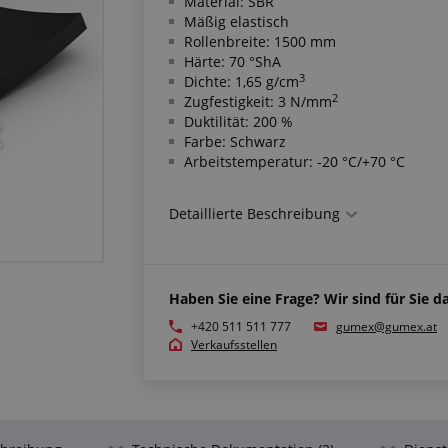
Material: SBR
Mäßig elastisch
Rollenbreite: 1500 mm
Härte: 70 °ShA
3
Dichte: 1,65 g/cm
2
Zugfestigkeit: 3 N/mm
Duktilität: 200 %
Farbe: Schwarz
Arbeitstemperatur: -20 °C/+70 °C
Beständigkeitsparameter:
Detaillierte Beschreibung
Abriebfestigkeit: Mäßig beständig
Ozonbeständigkeit: Nicht beständig
Beständigkeit gegen Witterungseinflüss
Haben Sie eine Frage? Wir sind für Sie da
Ölbeständigkeit: Nicht beständig
Beständigkeit gegen Benzin: Nicht bes
+420 511 511 777
gumex@gumex.at
Verkaufsstellen