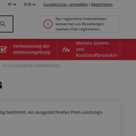
AT
EUR
Kundenzone - anmelden
/
Registrieren
Nur registrierte Unternehmen
können bei uns Bestellungen
machen. Hier registrieren.
Weitere Gummi-
Verbesserung der
und
Arbeitsumgebung
Kunststoffprodukte
 - FÜR ALLGEMEINE VERWENDUNG
G
g bestimmt, ein ausgezeichnetes Preis-Leistungs-