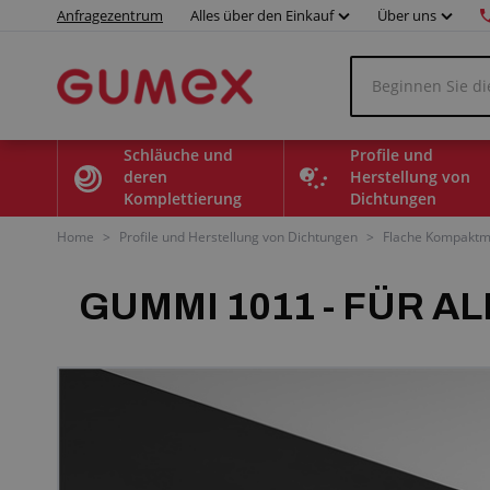
Anfragezentrum
Alles über den Einkauf
Über uns
Schläuche und
Profile und
deren
Herstellung von
Komplettierung
Dichtungen
Home
>
Profile und Herstellung von Dichtungen
>
Flache Kompaktma
GUMMI 1011 - FÜR 