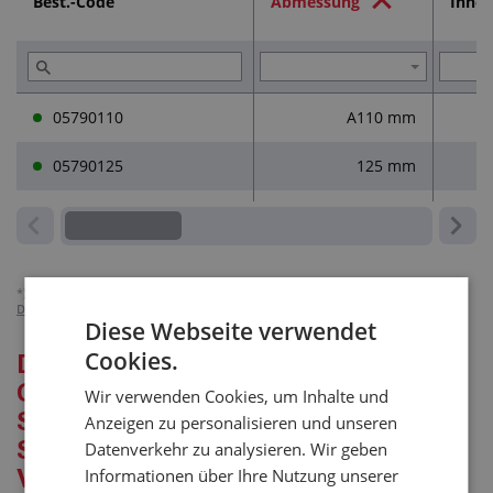
Best.-Code
Abmessung
Inne
05790110
A110 mm
05790125
125 mm
*)
Die Preise verstehen sich zuzüglich der MwSt, gelten für Unternehmen.
Detailliert über die MwSt-Abrechnung.
Diese Webseite verwendet
Cookies.
Detaillierte Beschreibung für:
GÜLLEDECKEL FÜR
Wir verwenden Cookies, um Inhalte und
SCHRAUBBARES
Anzeigen zu personalisieren und unseren
SAUGSCHLAUCH-
Datenverkehr zu analysieren. Wir geben
VERBINDUNGSSTÜCK MIT
Informationen über Ihre Nutzung unserer