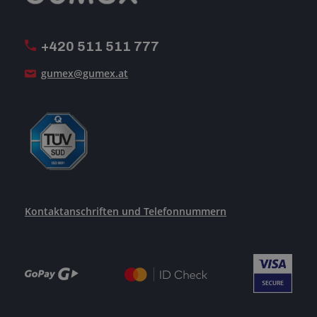
MwSt-Rechnungsstellung
ISO-Zertifizierung
+420 511 511 777
Unsere Dienstleistungen
gumex@gumex.at
Kontaktanschriften und Telefonnummern