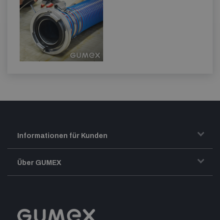
Informationen für Kunden
Transport und Warenversand
Über GUMEX
Geschäftsbedingungen
-Impressum-
Reklamation
GUMEX stellt sich vor