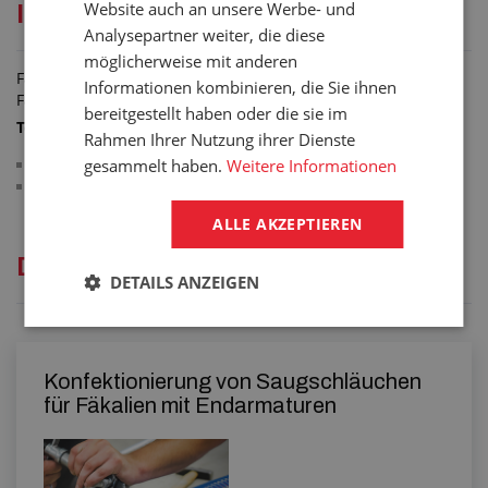
Website auch an unsere Werbe- und
INNENGEWINDE
Analysepartner weiter, die diese
möglicherweise mit anderen
Fäkaliendeckel mit Innengewinde, dient als Blindkappe für
Informationen kombinieren, die Sie ihnen
Fäkalien-Stutzen der schraubbaren Kupplung.
bereitgestellt haben oder die sie im
Technische Parameter:
Rahmen Ihrer Nutzung ihrer Dienste
Innengewinde
gesammelt haben.
Weitere Informationen
Material: bearbeitetes Aluminium-Gussstück
ALLE AKZEPTIEREN
Dienstleistungen
DETAILS ANZEIGEN
Konfektionierung von Saugschläuchen
für Fäkalien mit Endarmaturen