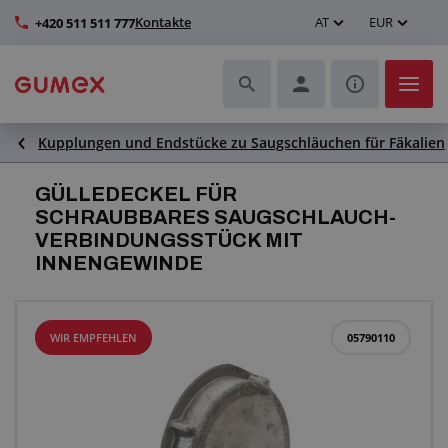
Kontakte
AT
EUR
+420 511 511 777
Kupplungen und Endstücke zu Saugschläuchen für Fäkalien
Schläuche und deren Komplettierung
GÜLLEDECKEL FÜR
Profile und Herstellung von Dichtungen
SCHRAUBBARES SAUGSCHLAUCH-
VERBINDUNGSSTÜCK MIT
Technische Kunststoffe
INNENGEWINDE
Transportbänder und Montage
WIR EMPFEHLEN
05790110
Verbesserung der Arbeitsumgebung
Weitere Gummi- und Kunststoffprodukte