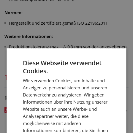
Normen:
Hergestellt und zertifiziert gemäß ISO 22196:2011
Weitere Informationen:
Produktionstoleranz max. +/- 0,3 mm von der angegebenen
Dicke
Diese Webseite verwendet
Cookies.
Technische Dokumentation
Wir verwenden Cookies, um Inhalte und
Anzeigen zu personalisieren und unseren
Datenverkehr zu analysieren. Wir geben
Dateien zum Herunterladen
Informationen über Ihre Nutzung unserer
Website auch an unsere Werbe- und
Protiprůvanová antibakteriální fólie ATB - test report ATB -
kód: 11247xxx
Analysepartner weiter, die diese
möglicherweise mit anderen
Informationen kombinieren, die Sie ihnen