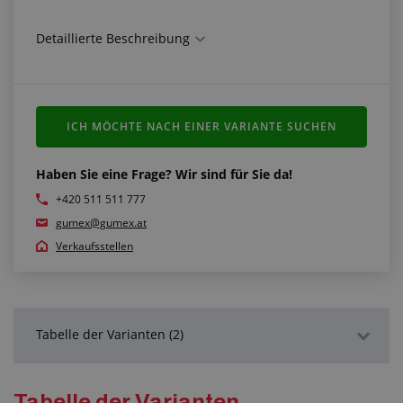
Technische Parameter:
Detaillierte Beschreibung
Material: nichttoxisches PVC mit hoher Transparenz
Dessin: glatt
Härte: 72 °ShA
Farbe: transparent
ICH MÖCHTE NACH EINER VARIANTE SUCHEN
Arbeitstemperatur: -20 °C/+60 °C
Haben Sie eine Frage? Wir sind für Sie da!
Normen:
+420 511 511 777
Hergestellt und zertifiziert gemäß ISO 22196:2011
gumex@gumex.at
Verkaufsstellen
Weitere Informationen:
Produktionstoleranz max. +/- 0,3 mm von der
angegebenen Dicke
Tabelle der Varianten (2)
Detaillierte Beschreibung
Tabelle der Varianten