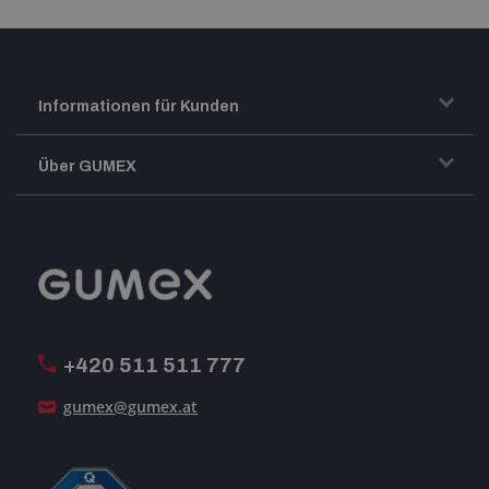
Informationen für Kunden
Transport und Warenversand
Über GUMEX
Geschäftsbedingungen
-Impressum-
Reklamation
GUMEX stellt sich vor
MwSt-Rechnungsstellung
ISO-Zertifizierung
+420 511 511 777
Unsere Dienstleistungen
gumex@gumex.at