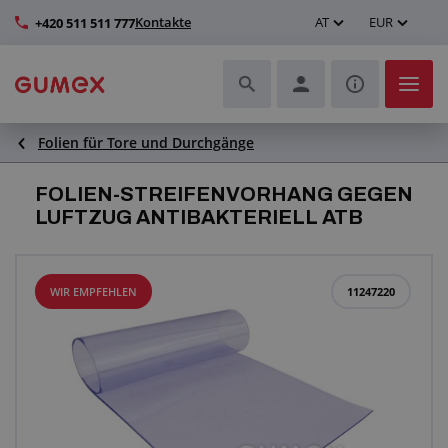
Kontakte
AT
EUR
+420 511 511 777
Folien für Tore und Durchgänge
Schläuche und deren Komplettierung
FOLIEN-STREIFENVORHANG GEGEN
Profile und Herstellung von Dichtungen
LUFTZUG ANTIBAKTERIELL ATB
Technische Kunststoffe
WIR EMPFEHLEN
11247220
Transportbänder und Montage
Verbesserung der Arbeitsumgebung
Weitere Gummi- und Kunststoffprodukte