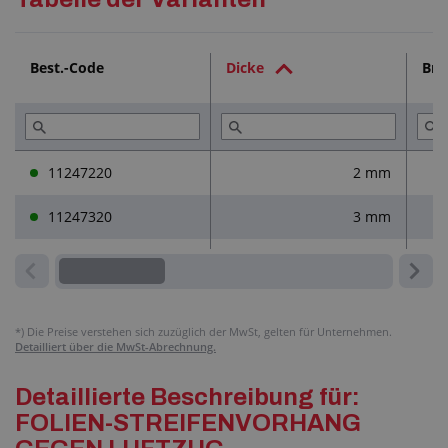
Technische Dokumentation (1)
Best.-Code
Dicke
Bre
Dienstleistungen (2)
Lesen Sie (2)
11247220
2 mm
11247320
3 mm
*)
Die Preise verstehen sich zuzüglich der MwSt, gelten für Unternehmen.
Detailliert über die MwSt-Abrechnung.
Detaillierte Beschreibung für:
FOLIEN-STREIFENVORHANG