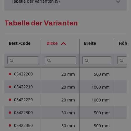
Tabelle der Varianten (9)
Detaillierte Beschreibung
Tabelle der Varianten
Technische Dokumentation (2)
Best.-Code
Dicke
Breite
Höhe
Dienstleistungen (2)
05422200
20 mm
500 mm
05422210
20 mm
1000 mm
1
05422220
20 mm
1000 mm
1
05422300
30 mm
500 mm
05422350
30 mm
500 mm