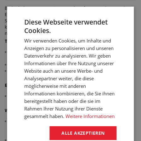
Bodenbelag aus Gummi, vorgesehen für Sportplätze und
Erholungseinrichtungen (Kinderspielplätze, Gehwege,
Diese Webseite verwendet
Sportzentren, Fitness-Studios, Turnhallen usw.). Die Platten
können auf Kies oder verdichteten Untergrund verlegt, auf
Cookies.
nivellierten Beton- oder Bitumenuntergrund geklebt werden.
Wir verwenden Cookies, um Inhalte und
Technische Parameter:
Anzeigen zu personalisieren und unseren
Material: recyclierter Gummi (einschichtige Platten aus
Datenverkehr zu analysieren. Wir geben
Gummigranulat mit Polyurethan als Bindemittel)
Informationen über Ihre Nutzung unserer
Abmessungen: 500 x 500 mm, 1000 x 1000 mm
Website auch an unsere Werbe- und
Farbe: rotbraun
Analysepartner weiter, die diese
Erfüllt die Normen:
möglicherweise mit anderen
Informationen kombinieren, die Sie ihnen
EN 1177
bereitgestellt haben oder die sie im
Rahmen Ihrer Nutzung ihrer Dienste
Weitere Informationen:
gesammelt haben.
Weitere Informationen
Die vorgebohrten Platten sind auf 4 Seiten mit Löchern für
die Verbindungsstifte versehen, die Stifte werden mit der
ALLE AKZEPTIEREN
Platte mitgeliefert
*Index HIC (CFH Critical Fall Height) = Schlüsselparameter