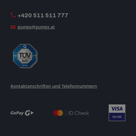
MwSt-Rechnungsstellung
ISO-Zertifizierung
+420 511 511 777
Unsere Dienstleistungen
gumex@gumex.at
Kontaktanschriften und Telefonnummern