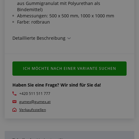
aus Gummigranulat mit Polyurethan als
Bindemittel)
Abmessungen: 500 x 500 mm, 1000 x 1000 mm
Farbe: rotbraun
Erfüllt die Normen:
Detaillierte Beschreibung
EN 1177
Weitere Informationen:
ICH MÖCHTE NACH EINER VARIANTE SUCHEN
Die vorgebohrten Platten sind auf 4 Seiten mit
Löchern für die Verbindungsstifte versehen, die
Stifte werden mit der Platte mitgeliefert
Haben Sie eine Frage? Wir sind für Sie da!
*Index HIC (CFH Critical Fall Height) =
+420 511 511 777
Schlüsselparameter für die Ermittlung der
gumex@gumex.at
Sicherheit der stoßdämpfenden Spielplatzböden
Verkaufsstellen