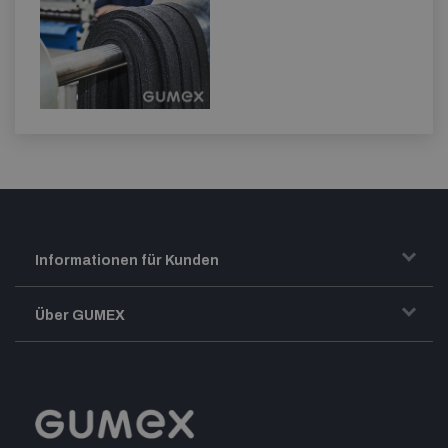
Informationen für Kunden
Transport und Warenversand
Über GUMEX
Geschäftsbedingungen
-Impressum-
Reklamation
GUMEX stellt sich vor