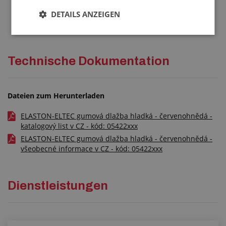
für die Ermittlung der Sicherheit der stoßdämpfenden
DETAILS ANZEIGEN
Spielplatzböden
Technische Dokumentation
Dateien zum Herunterladen
ELASTON-ELTEC gumová dlažba hladká - červenohnědá -
katalogový list v CZ - kód: 05422xxx
ELASTON-ELTEC gumová dlažba hladká - červenohnědá -
všeobecné informace v CZ - kód: 05422xxx
Dienstleistungen