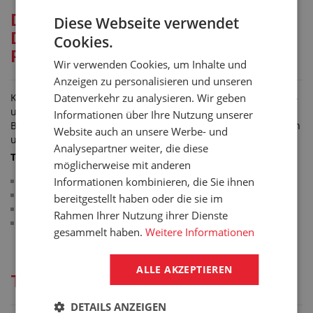
Detaillierte Beschreibung für:
Diese Webseite verwendet
DRUCK-SAUG-SCHLAUCH FÜR
Cookies.
POOL NEPTUN S 016
Wir verwenden Cookies, um Inhalte und
Anzeigen zu personalisieren und unseren
Kunststoff-Poolschlauch NEPTUN S 016 zum Einsatz als Saug-
Datenverkehr zu analysieren. Wir geben
und Förderschlauch für Wasser in Pool- und
Informationen über Ihre Nutzung unserer
Badewannensystemen. Der Schlauch wird aus gesundheitlich
Website auch an unsere Werbe- und
unbedenklichem Material hergestellt.
Analysepartner weiter, die diese
Technische Parameter:
möglicherweise mit anderen
Schlauchwand: weichgemachtes PVC (65 °ShA)
Informationen kombinieren, die Sie ihnen
Armierung: integrierte PVC-Spirale
bereitgestellt haben oder die sie im
Farbe: weiß
Rahmen Ihrer Nutzung ihrer Dienste
Arbeitstemperatur: -10 °C/+60 °C
gesammelt haben.
Weitere Informationen
ALLE AKZEPTIEREN
Technische Dokumentation
DETAILS ANZEIGEN