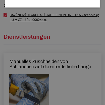
Dateien zum Herunterladen
BAZÉNOVÁ TLAKOSACÍ HADICE NEPTUN S 016 - technický
list v CZ - kód: 00024xxx
Dienstleistungen
Manuelles Zuschneiden von
Schläuchen auf die erforderliche Länge