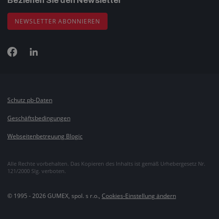
Beziehen Sie den Newsletter
NEWSLETTER ABONNIEREN
Schutz pb-Daten
Geschäftsbedingungen
Webseitenbetreuung Blogic
Alle Rechte vorbehalten. Das Kopieren des Inhalts ist gemäß Urhebergesetz Nr.
121/2000 Slg. verboten.
© 1995 - 2026 GUMEX, spol. s r.o.,
Cookies-Einstellung ändern