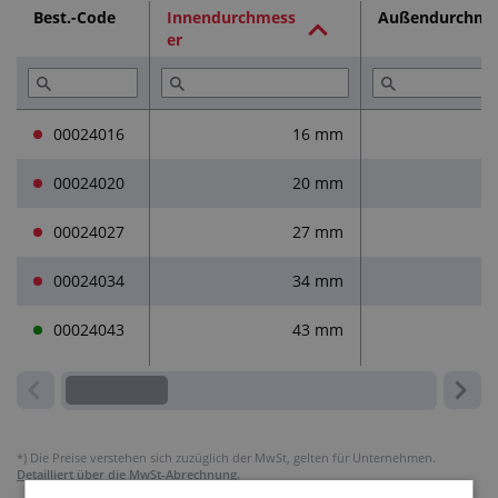
Best.-Code
Innendurchmess
Außendurchme
er
Dienstleistungen (1)
00024016
16 mm
00024020
20 mm
00024027
27 mm
00024034
34 mm
00024043
43 mm
*)
Die Preise verstehen sich zuzüglich der MwSt, gelten für Unternehmen.
Detailliert über die MwSt-Abrechnung.