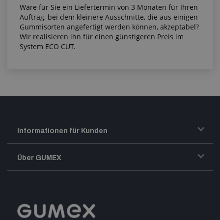
Wäre für Sie ein Liefertermin von 3 Monaten für Ihren
Auftrag, bei dem kleinere Ausschnitte, die aus einigen
Gummisorten angefertigt werden können, akzeptabel?
Wir realisieren ihn für einen günstigeren Preis im
System ECO CUT.
Informationen für Kunden
Transport und Warenversand
Über GUMEX
Geschäftsbedingungen
-Impressum-
Reklamation
GUMEX stellt sich vor