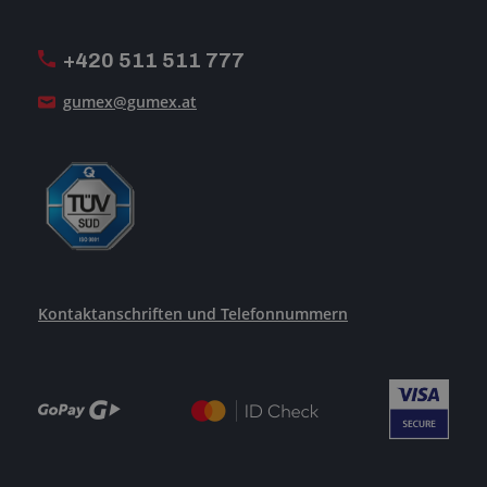
MwSt-Rechnungsstellung
ISO-Zertifizierung
+420 511 511 777
Unsere Dienstleistungen
gumex@gumex.at
Kontaktanschriften und Telefonnummern