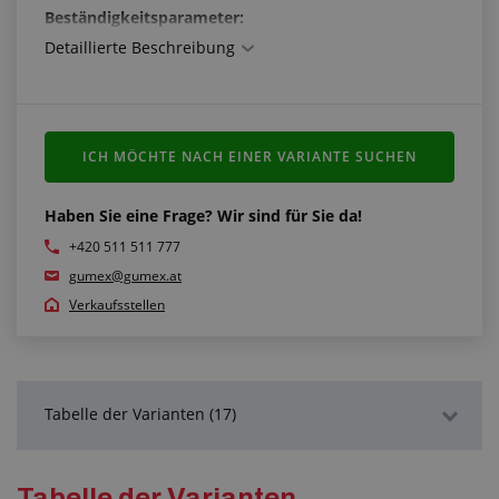
Beständigkeitsparameter:
Detaillierte Beschreibung
Beständigkeit gegen Witterungseinflüsse: Mäßig
beständig
Ozonbeständigkeit: Mäßig beständig
Chemikalienbeständigkeit: Mäßig beständig
Beständigkeit gegen starke Basen: Mäßig beständig
ICH MÖCHTE NACH EINER VARIANTE SUCHEN
Ölbeständigkeit: Nicht beständig
Beständigkeit gegen Benzin: Nicht beständig
Abriebfestigkeit: Nicht beständig
Haben Sie eine Frage? Wir sind für Sie da!
+420 511 511 777
gumex@gumex.at
Verkaufsstellen
Tabelle der Varianten (17)
Detaillierte Beschreibung
Tabelle der Varianten