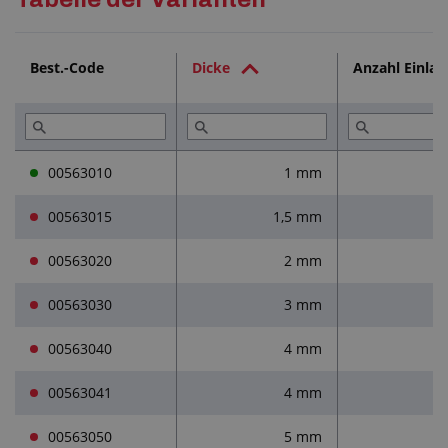
Technische Dokumentation (2)
Best.-Code
Dicke
Anzahl Einlag
Dienstleistungen (3)
Lesen Sie (5)
00563010
1 mm
00563015
1,5 mm
00563020
2 mm
00563030
3 mm
00563040
4 mm
00563041
4 mm
00563050
5 mm