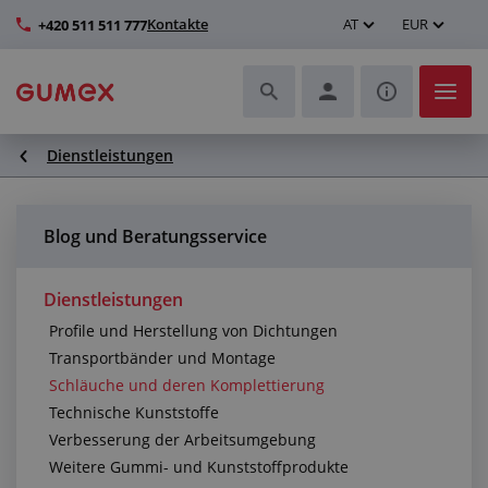
Kontakte
AT
EUR
+420 511 511 777
Dienstleistungen
Schläuche und deren Komplettierung
Profile und Herstellung von Dichtungen
Blog und Beratungsservice
Technische Kunststoffe
Dienstleistungen
Profile und Herstellung von Dichtungen
Transportbänder und Montage
Transportbänder und Montage
Schläuche und deren Komplettierung
Verbesserung der Arbeitsumgebung
Technische Kunststoffe
Verbesserung der Arbeitsumgebung
Weitere Gummi- und Kunststoffprodukte
Weitere Gummi- und Kunststoffprodukte