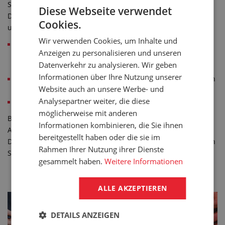
Schlauchvolumens dilatieren.
Diese Webseite verwendet
Diese Endarmaturen sind im Betrieb regelmäßig zu prüfen
Cookies.
und nachzuziehent.
Wir verwenden Cookies, um Inhalte und
Die Endarmaturen müssen an den Schlauch mit speziellen
Anzeigen zu personalisieren und unseren
Montageschellen, die mit Schrauben zusammengezogen
Datenverkehr zu analysieren. Wir geben
werden, befestigt.
Informationen über Ihre Nutzung unserer
Wir empfehlen, die Endarmaturen mit dem Dampfschlauch
Website auch an unsere Werbe- und
nicht zu verpressen!
Analysepartner weiter, die diese
Sicherheitsfaktor: Dampf 10 : 1; Wasser 3,15 : 1
möglicherweise mit anderen
Bei uns in GUMEX werden wir für Sie die Endarmaturen auf
Informationen kombinieren, die Sie ihnen
Anfrage gerne fachgerecht montieren.
bereitgestellt haben oder die sie im
Damit haften wir für die Durchführung der vorgeschriebenen
Rahmen Ihrer Nutzung ihrer Dienste
Sicherheitsvorgehensweise.
gesammelt haben.
Weitere Informationen
SENDEN SIE UNS EINE ANFRAGE
ALLE AKZEPTIEREN
DETAILS ANZEIGEN