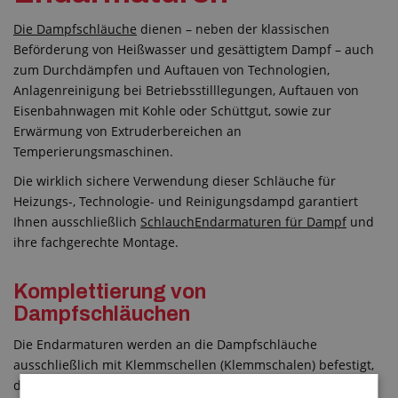
Die Dampfschläuche
dienen – neben der klassischen
Beförderung von Heißwasser und gesättigtem Dampf – auch
zum Durchdämpfen und Auftauen von Technologien,
Anlagenreinigung bei Betriebsstilllegungen, Auftauen von
Eisenbahnwagen mit Kohle oder Schüttgut, sowie zur
Erwärmung von Extruderbereichen an
Temperierungsmaschinen.
Die wirklich sichere Verwendung dieser Schläuche für
Heizungs-, Technologie- und Reinigungsdampd garantiert
Ihnen ausschließlich
SchlauchEndarmaturen für Dampf
und
ihre fachgerechte Montage.
Komplettierung von
Dampfschläuchen
Die Endarmaturen werden an die Dampfschläuche
ausschließlich mit Klemmschellen (Klemmschalen) befestigt,
die entsprechend der Vergrößerung und Verkleinerung des