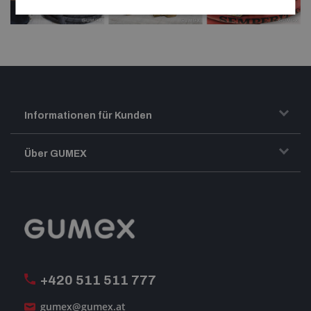
Informationen für Kunden
Transport und Warenversand
Über GUMEX
Geschäftsbedingungen
-Impressum-
Reklamation
GUMEX stellt sich vor
MwSt-Rechnungsstellung
ISO-Zertifizierung
+420 511 511 777
Unsere Dienstleistungen
gumex@gumex.at