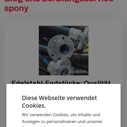
spony
Edelstahl-Endstücke: Qualität,
die Bestand hat
Diese Webseite verwendet
Warum gerade Edelstahl-Endstücke für Schläuche
Cookies.
wählen? In Ihrem Betrieb gewährleisten sie sowohl die
Wir verwenden Cookies, um Inhalte und
geforderte Hygiene – dank chemischer Beständigkeit
Anzeigen zu personalisieren und unseren
einfach zu reinigen – als auch Sicherheit, da es sich