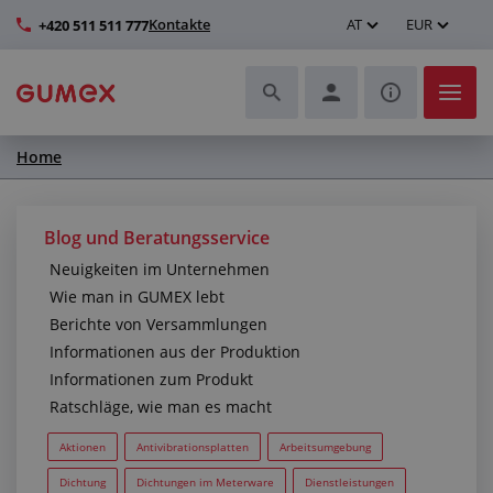
Kontakte
AT
EUR
+420 511 511 777
Home
Schläuche und deren Komplettierung
Profile und Herstellung von Dichtungen
Blog und Beratungsservice
Neuigkeiten im Unternehmen
Technische Kunststoffe
Wie man in GUMEX lebt
Berichte von Versammlungen
Transportbänder und Montage
Informationen aus der Produktion
Informationen zum Produkt
Verbesserung der Arbeitsumgebung
Ratschläge, wie man es macht
Weitere Gummi- und Kunststoffprodukte
Aktionen
Antivibrationsplatten
Arbeitsumgebung
Dichtung
Dichtungen im Meterware
Dienstleistungen