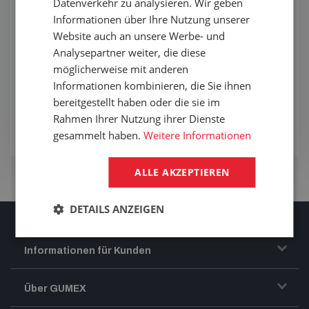
Datenverkehr zu analysieren. Wir geben
um stabile und zuverlässige Verbindungen handelt.
Ein zusätzlicher Vorteil ist ihre lange Lebensdauer,
Informationen über Ihre Nutzung unserer
denn sie widerstehen Korrosion sowie
Website auch an unsere Werbe- und
Temperaturschwankungen.
Analysepartner weiter, die diese
möglicherweise mit anderen
koncovky z nerezu
Kupplungen
příruba
Schläuche
Informationen kombinieren, die Sie ihnen
bereitgestellt haben oder die sie im
spony
Rahmen Ihrer Nutzung ihrer Dienste
Anzeigen
gesammelt haben.
Weitere Informationen
ALLE AKZEPTIEREN
DETAILS ANZEIGEN
Informationen für Kunden
Transport und Warenversand
Über GUMEX