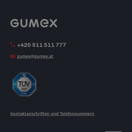
Geschäftsbedingungen
-Impressum-
Reklamation
GUMEX stellt sich vor
MwSt-Rechnungsstellung
ISO-Zertifizierung
+420 511 511 777
Unsere Dienstleistungen
gumex@gumex.at
Kontaktanschriften und Telefonnummern