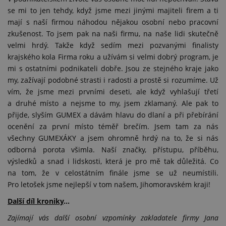
se mi to jen tehdy, když jsme mezi jinými majiteli firem a ti
mají s naší firmou náhodou nějakou osobní nebo pracovní
zkušenost. To jsem pak na naši firmu, na naše lidi skutečně
velmi hrdý. Takže když sedím mezi pozvanými finalisty
krajského kola Firma roku a užívám si velmi dobrý program, je
mi s ostatními podnikateli dobře. Jsou ze stejného kraje jako
my, zažívají podobné strasti i radosti a prostě si rozumíme. Už
vím, že jsme mezi prvními deseti, ale když vyhlašují třetí
a druhé místo a nejsme to my, jsem zklamaný. Ale pak to
přijde, slyším GUMEX a dávám hlavu do dlaní a při přebírání
ocenění za první místo téměř brečím. Jsem tam za nás
všechny GUMEXÁKY a jsem ohromně hrdý na to, že si nás
odborná porota všimla. Naší značky, přístupu, příběhu,
výsledků a snad i lidskosti, která je pro mě tak důležitá. Co
na tom, že v celostátním finále jsme se už neumístili.
Pro letošek jsme nejlepší v tom našem, Jihomoravském kraji!
Další díl kroniky
...
Zajímají vás další osobní vzpomínky zakladatele firmy Jana