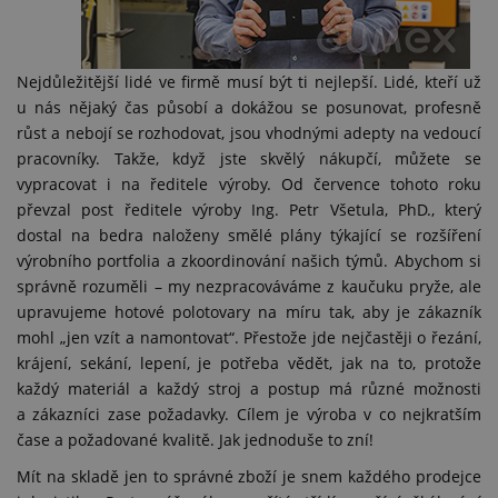
Nejdůležitější lidé ve firmě musí být ti nejlepší. Lidé, kteří už
u nás nějaký čas působí a dokážou se posunovat, profesně
růst a nebojí se rozhodovat, jsou vhodnými adepty na vedoucí
pracovníky. Takže, když jste skvělý nákupčí, můžete se
vypracovat i na ředitele výroby. Od července tohoto roku
převzal post ředitele výroby Ing. Petr Všetula, PhD., který
dostal na bedra naloženy smělé plány týkající se rozšíření
výrobního portfolia a zkoordinování našich týmů. Abychom si
správně rozuměli – my nezpracováváme z kaučuku pryže, ale
upravujeme hotové polotovary na míru tak, aby je zákazník
mohl „jen vzít a namontovat“. Přestože jde nejčastěji o řezání,
krájení, sekání, lepení, je potřeba vědět, jak na to, protože
každý materiál a každý stroj a postup má různé možnosti
a zákazníci zase požadavky. Cílem je výroba v co nejkratším
čase a požadované kvalitě. Jak jednoduše to zní!
Mít na skladě jen to správné zboží je snem každého prodejce