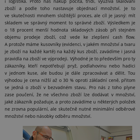
i logistika. Proto náš nákup počítá, třídí, využívá škálování
zboží a podle toho nastavuje objednací množství. Je to
ve skutečnosti mnohem složitější proces, ale cíl je jasný: mít
skladem ve správný moment to správné zboží. Výsledkem je
o 18 procent menší hodnota skladových zásob při stejném
objemu prodeje zboží, což vede ke zlepšení cash flow.
A protože máme kusovníky (evidenci, v jakém množství a tvaru
je zboží na každé kartě) na každý kus zboží, zavádíme i jasná
pravidla na zboží ve výprodeji. Výhodné je to především pro ty
zákazníky, kteří nepotřebují pryž, podlahovinu nebo hadici
v jednom kuse, ale budou je dále zpracovávat a dělit. Tou
výhodou je cena nižší až o 30 % oproti základní ceně, přitom
se jedná o zboží v bezvadném stavu. Pro nás z toho plyne
zase poučení, že ne všechno zboží lze dodávat v množství,
jaké zákazník požaduje, a proto zavádíme u některých položek
ne zrovna populární, ale skutečně nutné minimální odběrové
množství nebo násobky odběru množství.