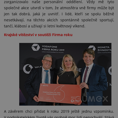
zorganizovalo naše personální oddělení. Vždy mě tyto
společné akce utvrdí v tom, že atmosféra vně firmy může být
jen tak dobrá, jaká je uvnitř. I lidé, kteří se spolu běžně
nesetkávají, na těchto akcích spontánně společně sportují,
tančí, klábosí a užívají si letní květnový víkend.
Krajské vítězství v soutěži Firma roku
A závěrem chci přidat k roku 2019 ještě jednu vzpomínku.
V podnikatelském životě vás osobně moc lidí nepochválí. Stává