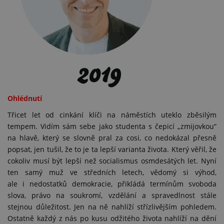
Ohlédnutí
Třicet let od cinkání klíči na náměstích uteklo zběsilým
tempem. Vidím sám sebe jako studenta s čepicí „zmijovkou“
na hlavě, který se slovně pral za cosi, co nedokázal přesně
popsat, jen tušil, že to je ta lepší varianta života. Který věřil, že
cokoliv musí být lepší než socialismus osmdesátých let. Nyní
ten samý muž ve středních letech, vědomý si výhod,
ale i nedostatků demokracie, přikládá termínům svoboda
slova, právo na soukromí, vzdělání a spravedlnost stále
stejnou důležitost. Jen na ně nahlíží střízlivějším pohledem.
Ostatně každý z nás po kusu odžitého života nahlíží na dění