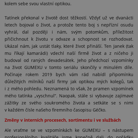
kolem sebe svou vlastní optikou.
Tatínek překonal v životě dost těžkostí. Vždyť už ve dvanácti
letech bojoval o život, a protože tento boj s nepřízní osudu
vyhrál, dal později i nám, svým potomkům, příležitost
přičichnout k životu v odvaze a schopnost se rozhodovat.
Ukázal nám, jak ustát tlaky, které život přináší. Ten Janek (tak
mu říkají kamarádi) vdechl naší firmě život a z ničeho ji
budoval od raných devadesátek. Jeho předchozí vzpomínky
na život GUMEXU v tomto seriálu skončily v minulém díle.
Počínaje rokem 2019 bych vám rád nabídl připomínku
důležitých milníků naší firmy jak optikou mých kolegů, tak
i z mého pohledu. Neznamená to však, že pramen vzpomínek
mého tatínka „vyschnul“. Naopak, stále si vybavuje zajímavé
zážitky ze svého soukromého života a setkáte se s nimi
v každém čísle našeho firemního časopisu Géčko.
Změny v interních procesech, sortimentu i ve službách
Ale vraťme se ve vzpomínkách ke GUMEXU – s nástupem
profesionálního kvalitáře jsme konečně dali do pořádku