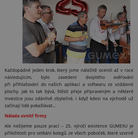
Každopádně jeden krok, který jsme náležitě ocenili až v roce
následujícím, bylo zavedení dvojitého ověřování
při přihlašování do našich aplikací a softwaru ze vzdálené
plochy. Jak to tak bývá, štěstí přeje připraveným a některé
investice jsou zdánlivě zbytečné, i když kdesi na východě už
začínají lidé pokašlávat…
Nálada uvnitř firmy
Ale nežijeme pouze prací – 25. výročí existence GUMEXU je
příležitostí pro setkání kolegů ze všech poboček, které vzorně