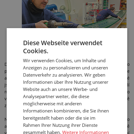
Diese Webseite verwendet
Cookies.
Wir verwenden Cookies, um Inhalte und
Dopravníkové pásy nejsou našim stěžejním sortimentem, zato
Anzeigen zu personalisieren und unseren
prvním, kde už od roku 2000 provádíme také montáže
Datenverkehr zu analysieren. Wir geben
a servis. A k PVC pásům patří i unašeče a vlnovce, na které
Informationen über Ihre Nutzung unserer
jsme pořídili navařovací zařízení, takže již nejsme závislí
Website auch an unsere Werbe- und
na dodavateli pásu. Dodávku pásu s bočním vlnovcem nebo
Analysepartner weiter, die diese
vodicími klínky díky nově zakoupené technologii podstatně
möglicherweise mit anderen
zrychlujeme.
Informationen kombinieren, die Sie ihnen
bereitgestellt haben oder die sie im
Někdy to vypadá, že v průmyslových hadicích už nic nového
Rahmen Ihrer Nutzung ihrer Dienste
ani nemůže přijít. Ale stačí, aby váš hlavní dodavatel konečně
gesammelt haben.
Weitere Informationen
vyslyšel tlaky trhu a nabídl hadice pro temperování a chlazení