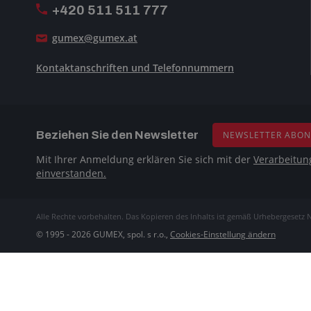
+420 511 511 777
gumex@gumex.at
Kontaktanschriften und Telefonnummern
Beziehen Sie den Newsletter
NEWSLETTER ABON
Mit Ihrer Anmeldung erklären Sie sich mit der
Verarbeitun
einverstanden.
Alle Rechte vorbehalten. Das Kopieren des Inhalts ist gemäß Urhebergesetz N
© 1995 - 2026 GUMEX, spol. s r.o.,
Cookies-Einstellung ändern