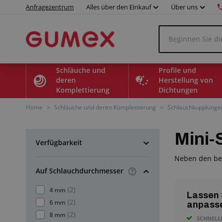
Anfragezentrum
Alles über den Einkauf
Über uns
Schläuche und
Profile und
deren
Herstellung von
Komplettierung
Dichtungen
Home
>
Schläuche und deren Komplettierung
>
Schlauchkupplunge
Mini-
Verfügbarkeit
Neben den bel
Auf Schlauchdurchmesser
(2)
4 mm
Lassen 
(2)
6 mm
anpass
(2)
8 mm
SCHNELL