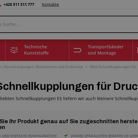
+420 511 511 777
Kontakte
Technische
Transportbänder
Kunststoffe
und Montage
n, Verschraubungen, Reduktionen und Endstücke
>
Mini-Schnellkupplungen für
Schnellkupplungen für Druc
iebten Schnellkupplungen ES liefern wir auch kleinere Schnellkup
Sie Ihr Produkt genau auf Sie zugeschnitten herste
en
E UND EINFACHE KONFIGURATION
UNSERE SPEZIALISTEN BERATEN SIE GER