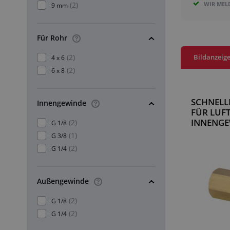
(2)
WIR MEL
9 mm
Für Rohr
(2)
Bildanzeig
4 x 6
(2)
6 x 8
SCHNEL
Innengewinde
FÜR LUFT
INNENGE
(2)
G 1/8
(1)
G 3/8
(2)
G 1/4
Außengewinde
(2)
G 1/8
(2)
G 1/4