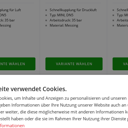
plung für Luft
Schnellkupplung für Druckluft
Schnel
, DN5
Typ: MINI, DN5
Typ: M
ck: 35 bar
Arbeitsdruck: 35 bar
Arbeit
Messing
Material: Messing
Materi
ANTE WÄHLEN
VARIANTE WÄHLEN
VA
ite verwendet Cookies.
okies, um Inhalte und Anzeigen zu personalisieren und unseren
ÜR
NIPPEL FÜR
SCHN
 geben Informationen über Ihre Nutzung unserer Website auch an
LKUPPLUNG
SCHNELLKUPPLUNG
FÜR L
er weiter, die diese möglicherweise mit anderen Informationen k
 MINI DN5 MIT
FÜR LUFT MINI DN5 MIT
VERS
estellt haben oder die sie im Rahmen Ihrer Nutzung ihrer Dienst
INNENGEWINDE
ÜBER
nformationen