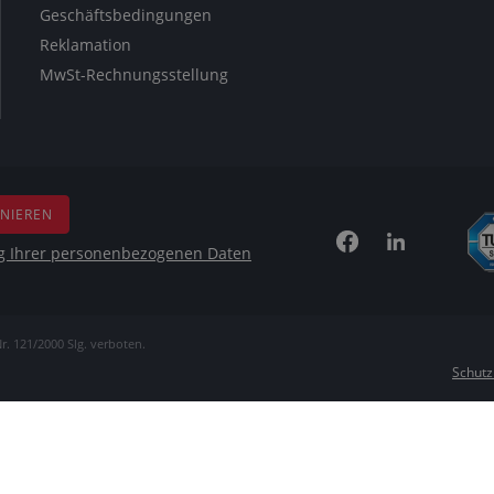
Geschäftsbedingungen
Reklamation
MwSt-Rechnungsstellung
NIEREN
g Ihrer personenbezogenen Daten
r. 121/2000 Slg. verboten.
Schutz