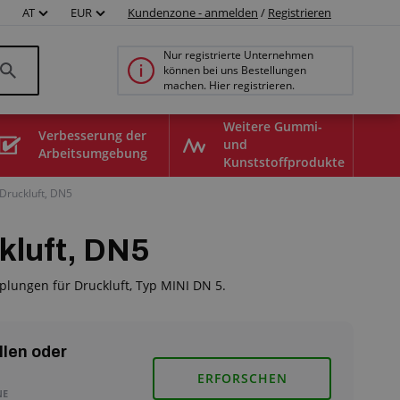
AT
EUR
Kundenzone - anmelden
/
Registrieren
Nur registrierte Unternehmen
können bei uns Bestellungen
machen. Hier registrieren.
Weitere Gummi-
Verbesserung der
und
Arbeitsumgebung
Kunststoffprodukte
 Druckluft, DN5
kluft, DN5
plungen für Druckluft, Typ MINI DN 5.
llen oder
ERFORSCHEN
NE