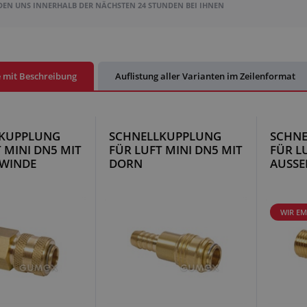
DEN UNS INNERHALB DER NÄCHSTEN 24 STUNDEN BEI IHNEN
e mit Beschreibung
Auflistung aller Varianten im Zeilenformat
LKUPPLUNG
SCHNELLKUPPLUNG
SCHN
 MINI DN5 MIT
FÜR LUFT MINI DN5 MIT
FÜR L
WINDE
DORN
AUSSE
WIR E