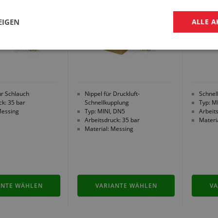
EIGEN
ALLE A
ür Schlauch
Nippel für Druckluft-
Schnel
ck: 35 bar
Schnellkupplung
Typ: M
Messing
Typ: MINI, DN5
Arbeit
Arbeitsdruck: 35 bar
Materi
Material: Messing
ANTE WÄHLEN
VARIANTE WÄHLEN
VA