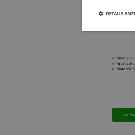
DETAILS ANZ
Mit Dorn f
Arbeitsdru
Material: 
VARI