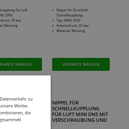
lkupplung für Luft
Nippel für Druckluft-
INI, DN5
Schnellkupplung
sdruck: 35 bar
Typ: MINI, DN5
al: Messing
Arbeitsdruck: 35 bar
Material: Messing
RIANTE WÄHLEN
VARIANTE WÄHLEN
 Datenverkehr zu
ELLKUPPLUNG
NIPPEL FÜR
 unsere Werbe-
UFT MINI DN5 MIT
SCHNELLKUPPLUNG
ombinieren, die
CHRAUBUNG UND
FÜR LUFT MINI DN5 MIT
e gesammelt
WURFMUTTER
VERSCHRAUBUNG UND
ÜBERWURFMUTTER