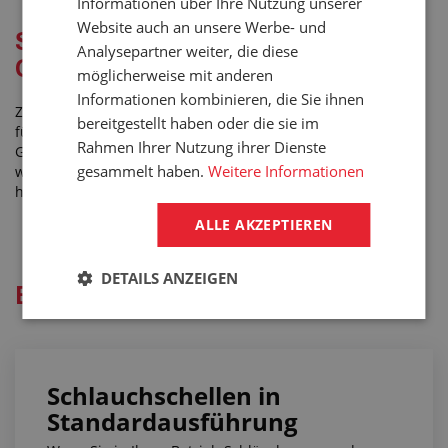
Informationen über Ihre Nutzung unserer
Website auch an unsere Werbe- und
Schlauchschellen aus
Analysepartner weiter, die diese
Gussmaterial
möglicherweise mit anderen
Informationen kombinieren, die Sie ihnen
Zu Druckluftschläuchen, die die Druckluft zu Kompressoren
bereitgestellt haben oder die sie im
führen, eignen sich hervorragend die Klemmschellen aus
Rahmen Ihrer Nutzung ihrer Dienste
Gussmaterial. Sie sind robust, halten ausgezeichnet auch
gesammelt haben.
Weitere Informationen
wenn sie grob gehandhabt werden oder auf den Boden
heruntergefallen sind usw.
ALLE AKZEPTIEREN
DETAILS ANZEIGEN
Blog und Beratungsservice
Schlauchschellen in
Standardausführung