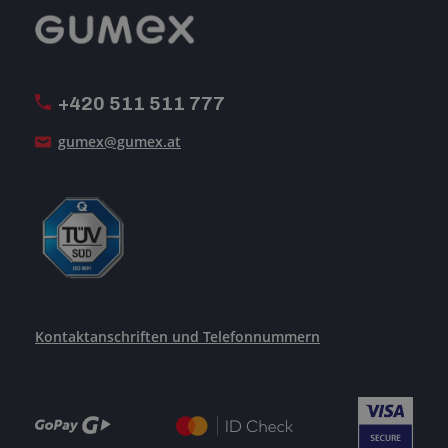
Reklamation
GUMEX stellt sich vor
MwSt-Rechnungsstellung
ISO-Zertifizierung
+420 511 511 777
Unsere Dienstleistungen
gumex@gumex.at
Kontaktanschriften und Telefonnummern