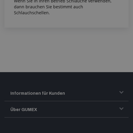
Wenn Sie in Ihren Betrieb Schläuche verwenden,
dann brauchen Sie bestimmt auch
Schlauchschellen.
Informationen für Kunden
Transport und Warenversand
Über GUMEX
Geschäftsbedingungen
-Impressum-