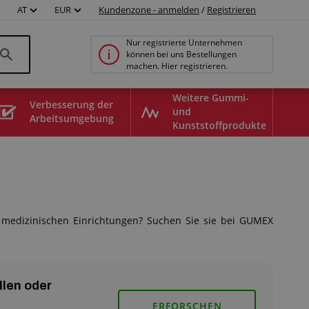
AT
EUR
Kundenzone - anmelden
/
Registrieren
Nur registrierte Unternehmen
können bei uns Bestellungen
machen. Hier registrieren.
Weitere Gummi-
Verbesserung der
und
Arbeitsumgebung
Kunststoffprodukte
 medizinischen Einrichtungen? Suchen Sie sie bei GUMEX
llen oder
ERFORSCHEN