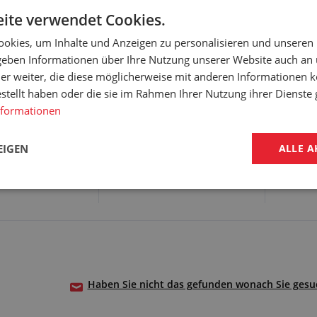
ite verwendet Cookies.
ck: 14 bar
Arbeitsdruck: 14 bar
okies, um Inhalte und Anzeigen zu personalisieren und unseren
toffverteilungen
Unterdruck: -0,9 bar
 geben Informationen über Ihre Nutzung unserer Website auch an
ele und -mantel:
Schlauchseele und -mantel:
er weiter, die diese möglicherweise mit anderen Informationen k
atisch
PVC, antistatisch
EN ISO 5359:2008
Norm: BS EN ISO 5359:2008
estellt haben oder die sie im Rahmen Ihrer Nutzung ihrer Dienst
nformationen
EIGEN
ALLE A
ANTE WÄHLEN
VARIANTE WÄHLEN
Haben Sie nicht das gefunden wonach Sie gesuc