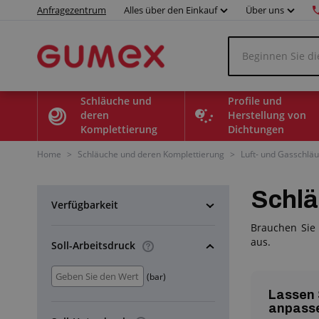
Anfragezentrum
Alles über den Einkauf
Über uns
Schläuche und
Profile und
deren
Herstellung von
Komplettierung
Dichtungen
Home
>
Schläuche und deren Komplettierung
>
Luft- und Gasschlä
Schlä
Verfügbarkeit
Brauchen Sie
aus.
Soll-Arbeitsdruck
(bar)
Lassen 
anpass