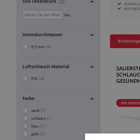
Soll-Unterdruck
SCHNELL
WIR MEL
bar
Innendurchmesser
Bildanzeig
(4)
6,5 mm
Luftschlauch-Material
SAUERST
SCHLAUC
(4)
PVC
GESUNDH
Farbe
WIR EMPFE
(1)
weiß
(1)
schwarz
(1)
blau
(1)
gelb