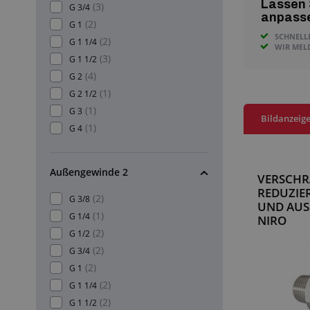
Lassen 
(3)
G 3/4
anpass
(2)
G 1
SCHNELL
(2)
G 1 1/4
WIR MEL
(3)
G 1 1/2
(4)
G 2
(1)
G 2 1/2
(1)
G 3
Bildanzeig
(1)
G 4
Außengewinde 2
VERSCH
REDUZIER
(2)
G 3/8
UND AUS
(1)
G 1/4
NIRO
(2)
G 1/2
(2)
G 3/4
(2)
G 1
(2)
G 1 1/4
(2)
G 1 1/2