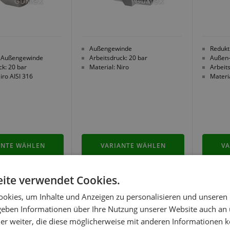
Außengewinde
Redukt
d Außengewinde
Arbeitsdruck: 20 bar
Außen-
ck: 20 bar
Material: Niro
Arbeit
iro AISI 316
Materia
ANTE WÄHLEN
VARIANTE WÄHLEN
VA
ite verwendet Cookies.
okies, um Inhalte und Anzeigen zu personalisieren und unseren
 geben Informationen über Ihre Nutzung unserer Website auch an
RAUBUNG
er weiter, die diese möglicherweise mit anderen Informationen k
RT MIT