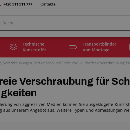
+420 511 511 777
Kontakte
Technische
Transportbänder
Kunststoffe
und Montage
n, Verschraubungen, Reduktionen und Endstücke
>
Rostfreie Verschraubung für
reie Verschraubung für Sch
igkeiten
derung von aggressiven Medien können Sie ausgeklügelte Kunststo
 aus unserem Angebot aus. Weitere Typen und Abmessungen werd