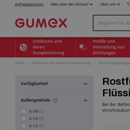
Anfragezentrum
Alles über den Einkauf
Über uns
Schläuche und
Profile und
deren
Herstellung von
Komplettierung
Dichtungen
Home
>
Schläuche und deren Komplettierung
>
Schlauchkupplunge
Rostf
Verfügbarkeit
Flüss
Außengewinde
Bei der Beför
Verschraubung
(2)
G 3/8
(2)
G 1/4
(6)
G 1/2