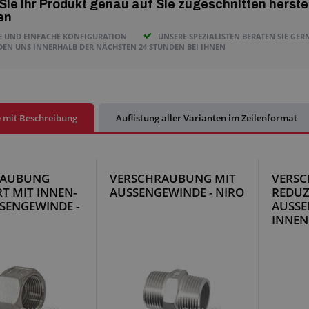
Sie Ihr Produkt genau auf Sie zugeschnitten herste
en
E UND EINFACHE KONFIGURATION
UNSERE SPEZIALISTEN BERATEN SIE GER
DEN UNS INNERHALB DER NÄCHSTEN 24 STUNDEN BEI IHNEN
e mit Beschreibung
Auflistung aller Varianten im Zeilenformat
RAUBUNG
VERSCHRAUBUNG MIT
VERS
T MIT INNEN-
AUSSENGEWINDE - NIRO
REDUZ
SENGEWINDE -
AUSSE
INNEN