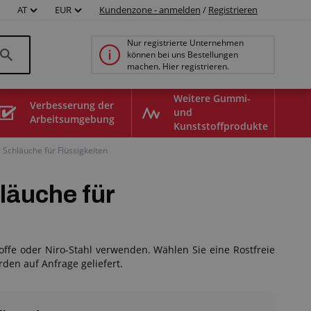
AT
EUR
Kundenzone - anmelden
/
Registrieren
Nur registrierte Unternehmen
können bei uns Bestellungen
machen. Hier registrieren.
Weitere Gummi-
Verbesserung der
und
Arbeitsumgebung
Kunststoffprodukte
 Schläuche für Flüssigkeiten
läuche für
ffe oder Niro-Stahl verwenden. Wählen Sie eine Rostfreie
en auf Anfrage geliefert.