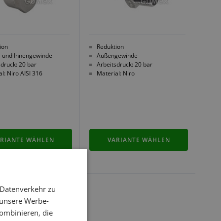
ion
Reduktion
 und Innengewinde
Außengewinde
sdruck: 20 bar
Arbeitsdruck: 20 bar
l: Niro AISI 316
Material: Niro
RIANTE WÄHLEN
VARIANTE WÄHLEN
 Datenverkehr zu
 unsere Werbe-
ombinieren, die